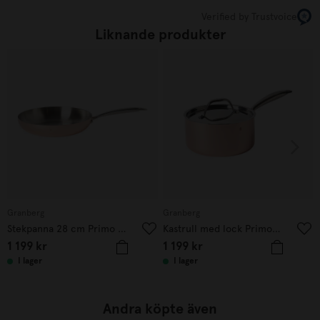
Verified by Trustvoice
Liknande produkter
Granberg
Granberg
Stekpanna 28 cm Primo Koppar
Kastrull med lock Primo 2L Koppar
1 199
kr
1 199
kr
I lager
I lager
Andra köpte även