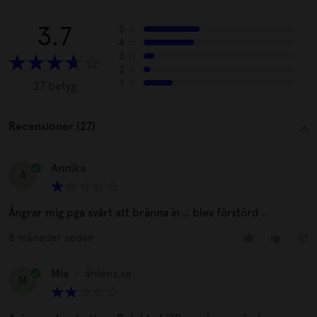
3.7
5
☆
4
☆
3
☆
2
☆
1
☆
27 betyg
Recensioner (27)
Annika
A
Ångrar mig pga svårt att bränna in .. blev förstörd ..
8 månader sedan
Mia
•
åhlens.se
M