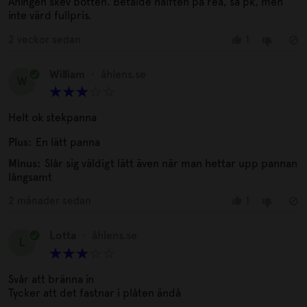
Aningen skev botten. Betalde hälften på rea, så pk, men
inte värd fullpris.
2 veckor sedan
1
William
•
åhlens.se
W
Helt ok stekpanna
Plus:
En lätt panna
Minus:
Slår sig väldigt lätt även när man hettar upp pannan
långsamt
2 månader sedan
1
Lotta
•
åhlens.se
L
Svår att bränna in
Tycker att det fastnar i plåten ändå