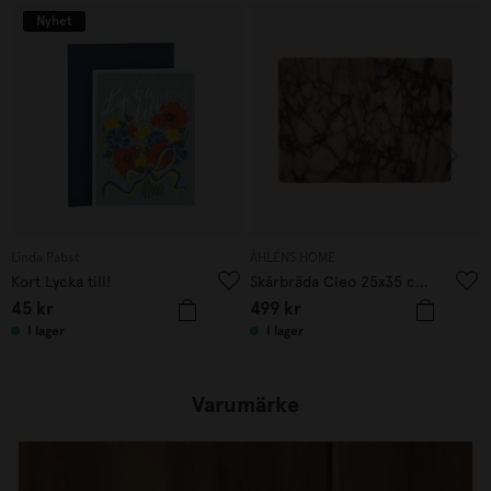
Nyhet
Linda Pabst
ÅHLÉNS HOME
Kort Lycka till!
Skärbräda Cleo 25x35 cm marmor
45
kr
499
kr
I lager
I lager
Varumärke