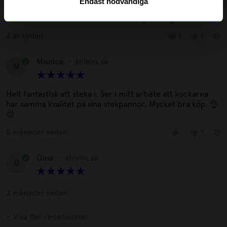
Endast nödvändiga
Plus:
Hållbar, Hållbar kvalite
Minus:
Introduktionen?, Skötseln är ny för mig…
3 år sedan
1
1
Monica
•
åhlens.se
M
Helt fantastisk att steka i. Ser i mitt arbete att kockarna
har samma kvalitet på sina stekpannor. Mycket bra köp. 👌
😊
5 månader sedan
1
Gina
•
åhlens.se
G
2 månader sedan
Visa fler recensioner