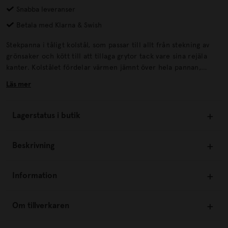
Snabba leveranser
Betala med Klarna & Swish
Stekpanna i tåligt kolstål, som passar till allt från stekning av
grönsaker och kött till att tillaga grytor tack vare sina rejäla
kanter. Kolstålet fördelar värmen jämnt över hela pannan,
samtidigt som det tål höga temperaturer, vilket gör pannan
Läs mer
idealisk för rostning och stekning. En inbränd kolstålspanna får
en slitstark och naturlig non stick-beläggning som bara blir
bättre med tiden.
Lagerstatus i butik
Beskrivning
Information
Om tillverkaren