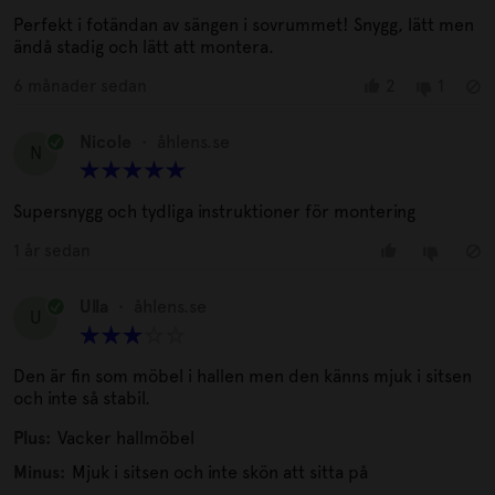
Perfekt i fotändan av sängen i sovrummet! Snygg, lätt men
ändå stadig och lätt att montera.
6 månader sedan
2
1
Nicole
•
åhlens.se
N
Supersnygg och tydliga instruktioner för montering
1 år sedan
Ulla
•
åhlens.se
U
Den är fin som möbel i hallen men den känns mjuk i sitsen
och inte så stabil.
Plus:
Vacker hallmöbel
Minus:
Mjuk i sitsen och inte skön att sitta på