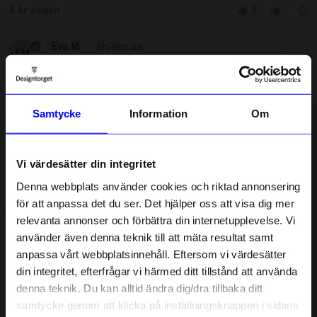
4 år sedan
3
Eva M
•
åhlens.se
EM
Väldigt fin bänk! Lätt att montera - en skruv gick snett och
skadade benet lite, men det syns inte. Älskar hur alla
Samtycke
Information
Om
skruvar och muttrar kom fint uppdelade i små numrerade
påsar! Helnöjd!
4 år sedan
1
Vi värdesätter din integritet
Denna webbplats använder cookies och riktad annonsering
Jenny
•
åhlens.se
J
för att anpassa det du ser. Det hjälper oss att visa dig mer
relevanta annonser och förbättra din internetupplevelse. Vi
10% rabatt på
använder även denna teknik till att mäta resultat samt
Bra produkt, lätt montering, snabb leverans. Bänken
motsvarar förväntningarna
anpassa vårt webbplatsinnehåll. Eftersom vi värdesätter
ditt första köp
din integritet, efterfrågar vi härmed ditt tillstånd att använda
4 år sedan
1
Anmäl dig till vårt nyhetsbrev och bli
denna teknik. Du kan alltid ändra dig/dra tillbaka ditt
först med att få nyheter, inspiration
och unika erbjudanden!
samtycke genom att klicka på inställningsknappen i sidans
Jennifer
•
åhlens.se