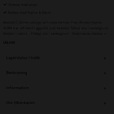
Snabba leveranser
Betala med Klarna & Swish
Matstol i stilren design och raka former från Åhléns Home.
ALMA har ett välvt ryggstöd och bekväm flätad sits i sadelgjord. •
Matstol i ekträ • Flätad sits i sadelgjord • Matchande bänkar och
pallar finns i samma serie • Kan monteras utan verktyg • Skruvar
Läs mer
medföljer Mått: Bredd: 48 cm Djup: 44 cm Höjd: 77 cm
Sitthöjd: 46 cm ÅtervinningLämna in på återvinningscentral.
Lagerstatus i butik
Beskrivning
Information
Om tillverkaren