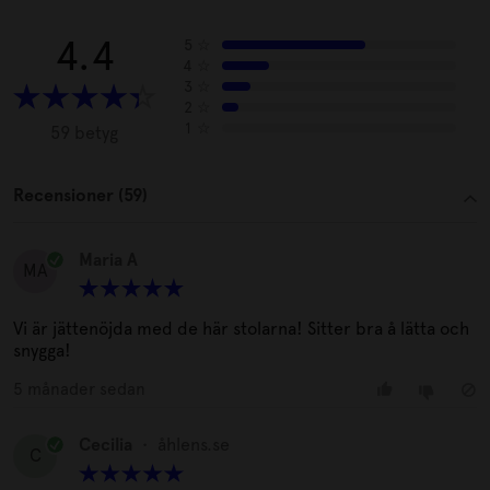
4.4
5
☆
4
☆
3
☆
2
☆
1
☆
59 betyg
Recensioner (59)
Maria A
MA
Vi är jättenöjda med de här stolarna! Sitter bra å lätta och
snygga!
5 månader sedan
Cecilia
•
åhlens.se
C