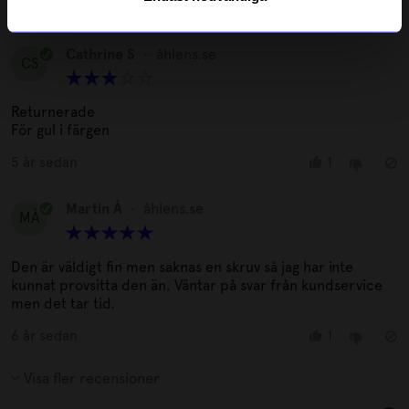
5 år sedan
1
Cathrine S
•
åhlens.se
CS
Returnerade
För gul i färgen
5 år sedan
1
Martin Å
•
åhlens.se
MÅ
Den är väldigt fin men saknas en skruv så jag har inte
kunnat provsitta den än. Väntar på svar från kundservice
men det tar tid.
6 år sedan
1
Visa fler recensioner