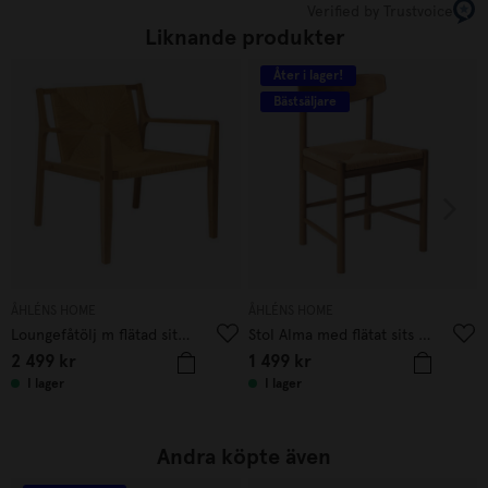
Verified by Trustvoice
Liknande produkter
Åter i lager!
Bästsäljare
ÅHLÉNS HOME
ÅHLÉNS HOME
Loungefåtölj m flätad sits Alma Ek
Stol Alma med flätat sits Ek
2 499
kr
1 499
kr
I lager
I lager
Andra köpte även