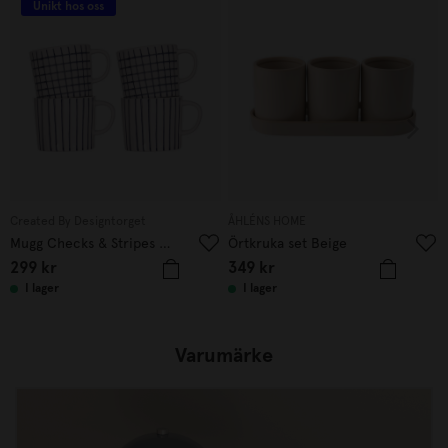
Unikt hos oss
Created By Designtorget
ÅHLÉNS HOME
Mugg Checks & Stripes 4-p vit/blå
Örtkruka set Beige
299
kr
349
kr
I lager
I lager
Varumärke