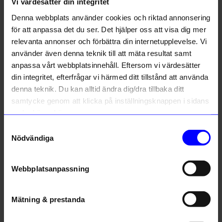
Liknande produkter
Vi värdesätter din integritet
Denna webbplats använder cookies och riktad annonsering
Unikt hos oss
Unikt hos oss
för att anpassa det du ser. Det hjälper oss att visa dig mer
relevanta annonser och förbättra din internetupplevelse. Vi
10% rabatt på
använder även denna teknik till att mäta resultat samt
anpassa vårt webbplatsinnehåll. Eftersom vi värdesätter
ditt första köp
din integritet, efterfrågar vi härmed ditt tillstånd att använda
Anmäl dig till vårt nyhetsbrev och bli
denna teknik. Du kan alltid ändra dig/dra tillbaka ditt
först med att få nyheter, inspiration
och unika erbjudanden!
samtycke genom att klicka på inställningsknappen i sidans
Som tack får du
10% rabatt
på ditt
nedre högra hörn.
första köp.
Created By Designtorget
Created By Designtorget
Samtyckesval
Name
Tekanna Glas 1L
Kanna Glas 1,2 L
Nödvändiga
199
kr
129
kr
Email
I lager
I lager
Webbplatsanpassning
telefonnummer
Andra köpte även
Mätning & prestanda
Registrera
Outlet
0%
Läs mer om hur vi hanterar din information i vår