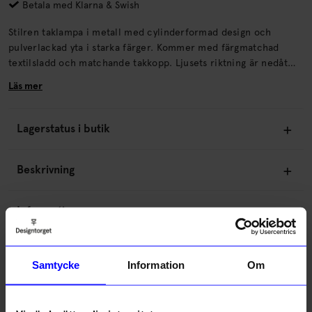
Betala med Klarna & Swish
Stilren taklampa i metall med cylinderformad design och
pulverlackad yta i starka färger. Kommer med färgmatchad
textilsladd och matchande takkopp. Ljusets riktning är nedåt
och den passar perfekt att ha ovanför till exempel köksbordet.
Läs mer
Lagerstatus i butik
Beskrivning
Information
Om tillverkaren
Samtycke
Information
Om