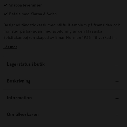
Snabba leveranser
Betala med Klarna & Swish
Designad tändsticksask med stilfullt emblem på framsidan och
mönster på baksidan med avbildning av den klassiska
Solstickanpojken skapad av Einar Nerman 1936. Tillverkad i
Tidaholm, Sverige. Se matchande brandsläckare och brandfiltar
Läs mer
nedan.
Lagerstatus i butik
Beskrivning
Information
Om tillverkaren