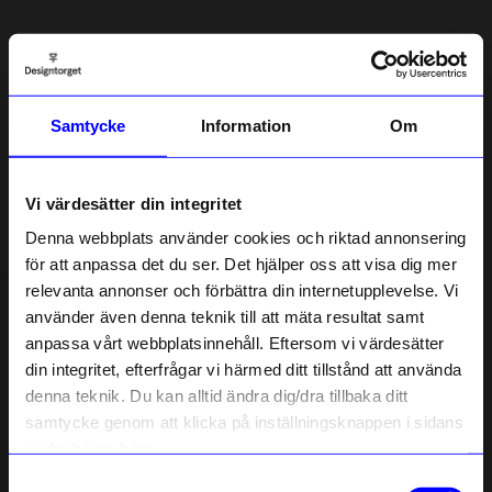
5.0
5
☆
4
☆
3
☆
2
☆
Samtycke
Information
Om
1
☆
1 betyg
Recensioner (1)
Vi värdesätter din integritet
Denna webbplats använder cookies och riktad annonsering
Johanna
för att anpassa det du ser. Det hjälper oss att visa dig mer
J
relevanta annonser och förbättra din internetupplevelse. Vi
10% rabatt på
använder även denna teknik till att mäta resultat samt
7 månader sedan
anpassa vårt webbplatsinnehåll. Eftersom vi värdesätter
ditt första köp
din integritet, efterfrågar vi härmed ditt tillstånd att använda
Anmäl dig till vårt nyhetsbrev och bli
denna teknik. Du kan alltid ändra dig/dra tillbaka ditt
först med att få nyheter, inspiration
Verified by Trustvoice
och unika erbjudanden!
samtycke genom att klicka på inställningsknappen i sidans
Liknande produkter
Som tack får du
10% rabatt
på ditt
nedre högra hörn.
första köp.
Samtyckesval
Name