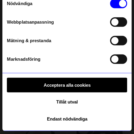
Nödvändiga
Email
Webbplatsanpassning
telefonnummer
Mätning & prestanda
Registrera
Läs mer om hur vi hanterar din information i vår
integritetspolicy
.
Solstickan
Solstickan
Marknadsföring
Tändstickor svart solstickan
Tändstickor röd solstickan
59
kr
59
kr
I lager
I lager
Acceptera alla cookies
Andra köpte även
Tillåt utval
2 för 119kr
Endast nödvändiga