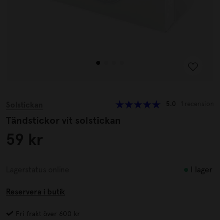
Solstickan
5.0
1 recension
Tändstickor vit solstickan
59 kr
I lager
Lagerstatus online
Reservera i butik
Fri frakt över 600 kr