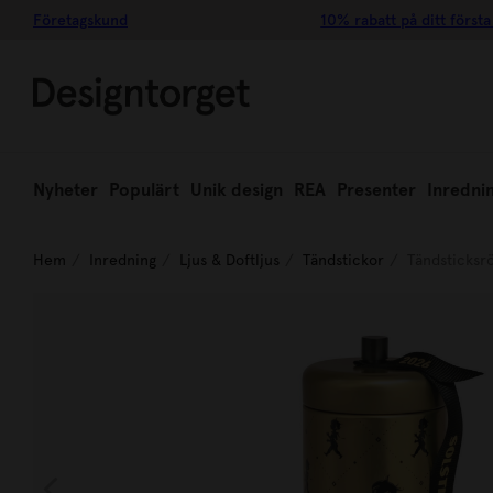
Företagskund
10% rabatt på ditt första
Nyheter
Populärt
Unik design
REA
Presenter
Inredni
Hem
Inredning
Ljus & Doftljus
Tändstickor
Tändsticksr