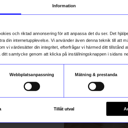
g till vårt nyhetsbrev och bli
Information
ed att få nyheter, inspiration
Bästsäljare
ch unika erbjudanden!
10%
ck får du
10% rabatt
på ditt
första köp.
ies och riktad annonsering för att anpassa det du ser. Det hjälpe
ra din internetupplevelse. Vi använder även denna teknik till att 
m vi värdesätter din integritet, efterfrågar vi härmed ditt tillstånd
aka ditt samtycke genom att klicka på inställningsknappen i sidans n
Webbplatsanpassning
Mätning & prestanda
ummer
Relaxound
Registrera
a Solstickan Svart
Speldosa Fågelholk Kvitter Ek
a
Tillåt utval
Ac
656,10
kr
kr
729
kr
m hur vi hanterar din information i vår
integritetspolicy
.
I lager