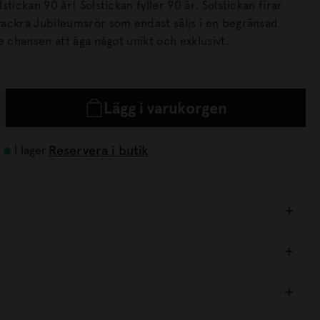
n 90 år! Solstickan fyller 90 år. Solstickan firar
ackra Jubileumsrör som endast säljs i en begränsad
issa inte chansen att äga något unikt och exklusivt.
Lägg i varukorgen
Reservera i butik
I lager