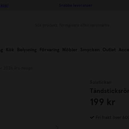
 köp!
Snabba leveranser
ng
Kök
Belysning
Förvaring
Möbler
Smycken
Outlet
Acce
ör 2026 års design
Solstickan
Tändsticksrör
199 kr
Fri frakt över 60