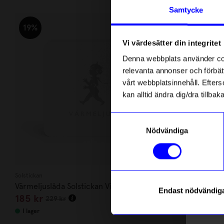
Andra köpte även
Anmäl di
Samtycke
först m
o
19%
19%
Vi värdesätter din integritet
Som ta
Denna webbplats använder cook
relevanta annonser och förbätt
Name
vårt webbplatsinnehåll. Efterso
kan alltid ändra dig/dra tillb
Email
Samtyckesval
Nödvändiga
telefonn
Solstickan
Solstickan
Värmeljuslåda Solstickan Vit
Värmeljuslåd
Endast nödvändig
185
kr
185
kr
229
kr
229
Läs mer o
I lager
I lager