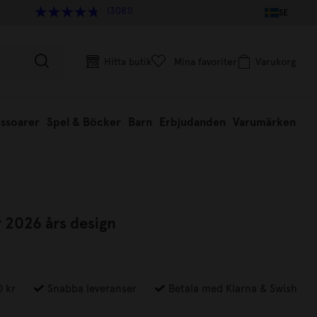
(3081)
SE
Hitta butik
Mina favoriter
Varukorg
ssoarer
Spel & Böcker
Barn
Erbjudanden
Varumärken
 2026 års design
0 kr
Snabba leveranser
Betala med Klarna & Swish