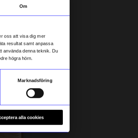
Om
r oss att visa dig mer
mäta resultat samt anpassa
 att använda denna teknik. Du
edre högra hörn.
Marknadsföring
Kreafunk
S
Högtalare aGO Mini Bluetooth 8 h
F
ceptera alla cookies
349
kr
Svart
I lager