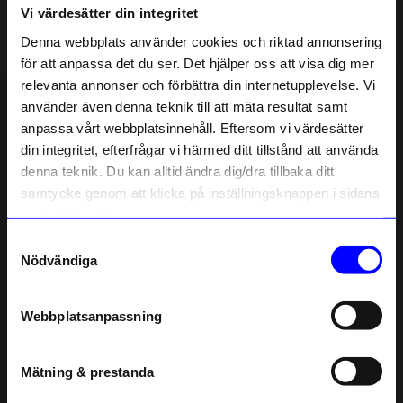
Vi värdesätter din integritet
Liknande produkter
Denna webbplats använder cookies och riktad annonsering
för att anpassa det du ser. Det hjälper oss att visa dig mer
relevanta annonser och förbättra din internetupplevelse. Vi
10% rabatt på
använder även denna teknik till att mäta resultat samt
anpassa vårt webbplatsinnehåll. Eftersom vi värdesätter
ditt första köp
din integritet, efterfrågar vi härmed ditt tillstånd att använda
Anmäl dig till vårt nyhetsbrev och bli
denna teknik. Du kan alltid ändra dig/dra tillbaka ditt
först med att få nyheter, inspiration
och unika erbjudanden!
samtycke genom att klicka på inställningsknappen i sidans
Som tack får du
10% rabatt
på ditt
nedre högra hörn.
första köp.
Samtyckesval
Solstickan
Solstickan
Name
Nödvändiga
Tändsticksrör Solstickan Orginal
Tändsticksrör Solstickan Grå
Email
169
kr
169
kr
I lager
I lager
Webbplatsanpassning
telefonnummer
Andra köpte även
Mätning & prestanda
Registrera
Outlet