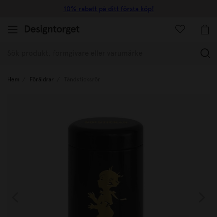
10% rabatt på ditt första köp!
(
Hem
Föräldrar
Tändsticksrör