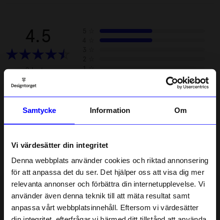
4.5
5
☆
4
☆
3
☆
2
☆
1
☆
2 betyg
Recensioner (2)
Samtycke
Information
Om
Ylva E
•
åhlens.se
YE
Vi värdesätter din integritet
En bra produkt, mycket fint material. Dock inte så
Denna webbplats använder cookies och riktad annonsering
användbar p g av att hjulen inte är vridbara, roterande.
för att anpassa det du ser. Det hjälper oss att visa dig mer
relevanta annonser och förbättra din internetupplevelse. Vi
6 år sedan
10% rabatt på
använder även denna teknik till att mäta resultat samt
anpassa vårt webbplatsinnehåll. Eftersom vi värdesätter
ditt första köp
Isabel A
•
åhlens.se
IA
din integritet, efterfrågar vi härmed ditt tillstånd att använda