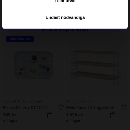
Tillåt utval
6 295
kr
2 785
kr
I lager
I lager
Endast nödvändiga
Andra köpte även
Unikt hos oss
Created By Designtorget
String furniture
Bricka Kalles x DT 20x27 cm
Hylla Pocket String ask/vit
249
kr
1 525
kr
I lager
I lager