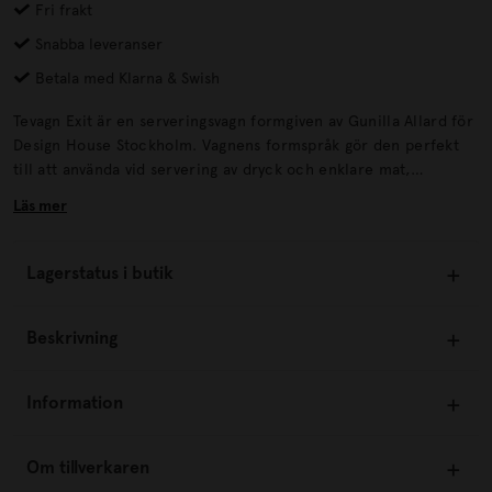
Fri frakt
Snabba leveranser
Betala med Klarna & Swish
Tevagn Exit är en serveringsvagn formgiven av Gunilla Allard för
Design House Stockholm. Vagnens formspråk gör den perfekt
till att använda vid servering av dryck och enklare mat,
samtidigt som den också kan placeras som en vacker möbel i
Läs mer
sig med förvaring av till exempel böcker eller krukväxter i
vardagsrummet. Tevagnen Exit är tillverkad i massivt trä och har
hjul försedda med en gummikant för att skydda golvet.
Lagerstatus i butik
Beskrivning
Information
Om tillverkaren