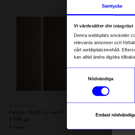
Andra köpte även
Anmäl di
Samtycke
först m
o
Vi värdesätter din integritet
Som ta
Denna webbplats använder cook
relevanta annonser och förbätt
Name
vårt webbplatsinnehåll. Efterso
kan alltid ändra dig/dra tillb
Email
Samtyckesval
Nödvändiga
telefonn
String furniture
String furniture
Hyllplan 78x30 3-p valnöt
Hyllplan 78x
Endast nödvändig
1 795
kr
1 475
kr
Läs mer o
I lager
I lager