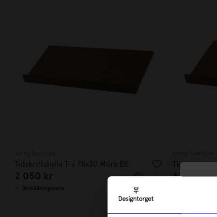
String furniture
String furniture
Tidskriftshylla Trä 78x30 Mörk EK
Tidskriftshy
2 050
kr
670
kr
10
Beställningsvara
I lager
di