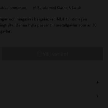
abba leveranser
Betala med Klarna & Swish
ingar och magasin i beigelackad MDF till din egen
l metallgavlar som är 30
 plexigavlar.
Välj variant