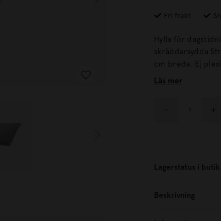
Fri frakt
Sn
Hylla för dagstidn
skräddarsydda Stringhylla. Denna hylla passar til
cm breda. Ej
Läs mer
Lagerstatus i butik
Beskrivning