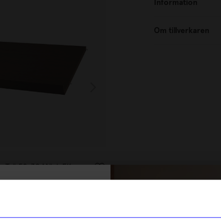
Information
Om tillverkaren
String furniture
lla Trä 58x30 Mörk EK
Tidskriftshylla 78x30 Mörkbr
670
kr
% rabatt på
I lager
tt första köp