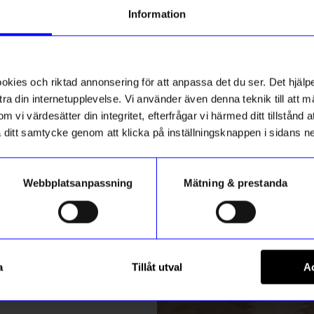
g till vårt nyhetsbrev och bli
Information
ed att få nyheter, inspiration
ch unika erbjudanden!
ck får du
10% rabatt
på ditt
första köp.
ies och riktad annonsering för att anpassa det du ser. Det hjälpe
ra din internetupplevelse. Vi använder även denna teknik till att 
m vi värdesätter din integritet, efterfrågar vi härmed ditt tillstånd
aka ditt samtycke genom att klicka på inställningsknappen i sidans n
Webbplatsanpassning
Mätning & prestanda
ummer
String furniture
Registrera
30 3-p ek
Hyllplan 78x30 3-p ask
a
Tillåt utval
Ac
1 475
kr
m hur vi hanterar din information i vår
integritetspolicy
.
I lager