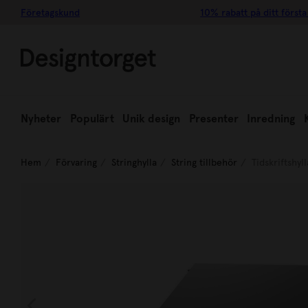
Företagskund
10% rabatt på ditt första
Nyheter
Populärt
Unik design
Presenter
Inredning
Hem
Förvaring
Stringhylla
String tillbehör
Tidskriftshyl