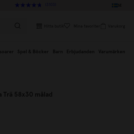
(3103)
SE
Hitta butik
Mina favoriter
Varukorg
soarer
Spel & Böcker
Barn
Erbjudanden
Varumärken
la Trä 58x30 målad