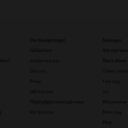
Om Designtorget
Säsonger
Hållbarhet
Alla hjärtan
tkort
Jobba hos oss
Black Week
Om oss
Cyber mon
Press
Fars dag
Sälj hos oss
Jul
Tillgänglighetsredogörelse
Midsommar
g
Vår historia
Mors dag
Påsk