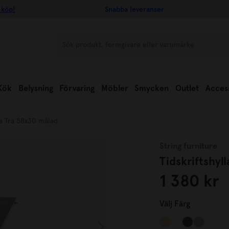
 köp!
Snabba leveranser
Kök
Belysning
Förvaring
Möbler
Smycken
Outlet
Acces
la Trä 58x30 målad
String furniture
Tidskriftshyl
1 380 kr
Välj
Färg