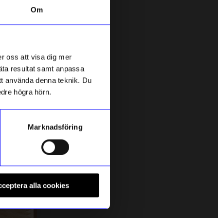
Om
Säljer snabbt!
Unikt hos oss
r oss att visa dig mer
mäta resultat samt anpassa
 att använda denna teknik. Du
edre högra hörn.
Marknadsföring
Created By Designtorget
Pall Emil rå
D
ceptera alla cookies
1 395
kr
I lager