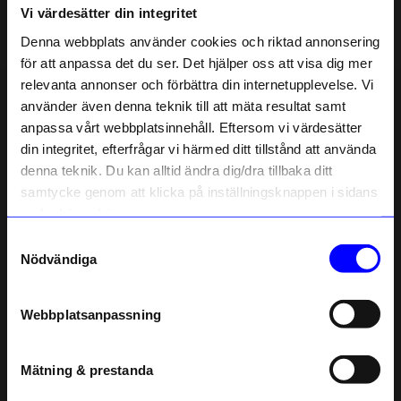
Vi värdesätter din integritet
Liknande produkter
Denna webbplats använder cookies och riktad annonsering
för att anpassa det du ser. Det hjälper oss att visa dig mer
relevanta annonser och förbättra din internetupplevelse. Vi
10% rabatt på
använder även denna teknik till att mäta resultat samt
anpassa vårt webbplatsinnehåll. Eftersom vi värdesätter
ditt första köp
din integritet, efterfrågar vi härmed ditt tillstånd att använda
Anmäl dig till vårt nyhetsbrev och bli
denna teknik. Du kan alltid ändra dig/dra tillbaka ditt
först med att få nyheter, inspiration
och unika erbjudanden!
samtycke genom att klicka på inställningsknappen i sidans
Som tack får du
10% rabatt
på ditt
nedre högra hörn.
första köp.
Samtyckesval
ÅHLÉNS HOME
ÅHLÉNS HOME
Name
Nödvändiga
Tidskriftssamlare Koster 27x10x31 cm Svart
Tidskriftssamlare Koster 27x10x31 cm Krom
Email
179
kr
179
kr
I lager
I lager
Webbplatsanpassning
telefonnummer
Andra köpte även
Mätning & prestanda
Registrera