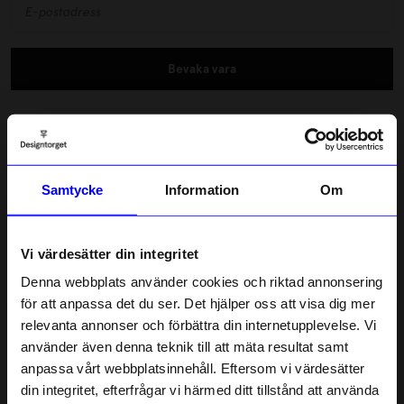
Bevaka vara
Fri frakt över 600 kr
Snabba leveranser
Betala med Klarna & Swish
Samtycke
Information
Om
Blomsterarrangemang med naturliga torkade sommarblommor
från Blombruket. Följ instruktionerna och arrangera
Vi värdesätter din integritet
blommorna i en liten vas. Njut av din bukett länge, ingen grön
tumme behövs.
Denna webbplats använder cookies och riktad annonsering
Läs mer
för att anpassa det du ser. Det hjälper oss att visa dig mer
relevanta annonser och förbättra din internetupplevelse. Vi
10% rabatt på
Lagerstatus i butik
använder även denna teknik till att mäta resultat samt
anpassa vårt webbplatsinnehåll. Eftersom vi värdesätter
ditt första köp
din integritet, efterfrågar vi härmed ditt tillstånd att använda
Beskrivning
Anmäl dig till vårt nyhetsbrev och bli