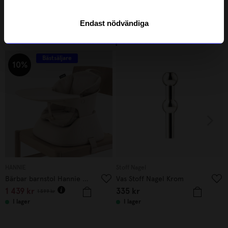
I lager
I lager
Endast nödvändiga
Andra köpte även
Bästsäljare
10%
HANNIE
Stoff Nagel
Bärbar barnstol Hannie White Sand
Vas Stoff Nagel Krom
1 439
kr
335
kr
1 599
kr
I lager
I lager