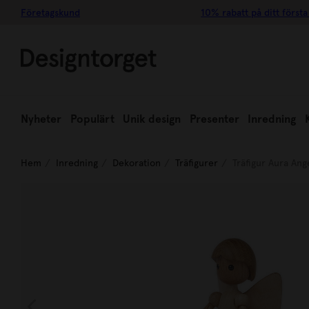
Företagskund
10% rabatt på ditt första
Nyheter
Populärt
Unik design
Presenter
Inredning
Hem
Inredning
Dekoration
Träfigurer
Träfigur Aura An