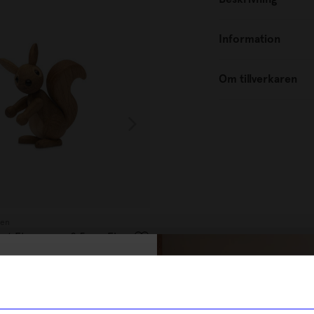
Information
Om tillverkaren
gen
Spring Copenhagen
nut Ekorrunge 8,5 cm Ek
Träfigur Wise Uggla 7 cm Ek
449
kr
% rabatt på
I lager
tt första köp