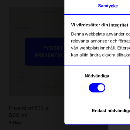
Andra köpte även
Anmäl di
Samtycke
först m
o
Vi värdesätter din integritet
Som ta
Denna webbplats använder cook
relevanta annonser och förbätt
Name
vårt webbplatsinnehåll. Efterso
kan alltid ändra dig/dra tillb
Email
Samtyckesval
Nödvändiga
telefonn
Presentkort 500 kr
Presentkort
Endast nödvändig
500
kr
2 500
kr
Läs mer o
I lager
I lager