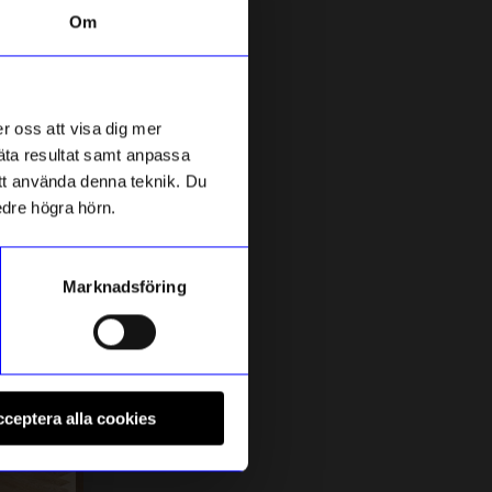
Om
r oss att visa dig mer
mäta resultat samt anpassa
 att använda denna teknik. Du
edre högra hörn.
Marknadsföring
Ängsfällan
S
Blompress Ängsfälla
F
ceptera alla cookies
795
kr
I lager