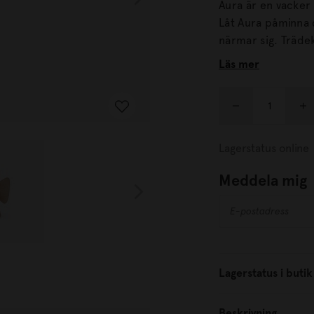
Aura är en vacker
Låt Aura påminna
närmar sig. Trädekoration ängel Naturfärgad Mått: L3,2 cm / B4,2 cm / H9
cm .
Läs mer
Lagerstatus online
Meddela mig
Lagerstatus i butik
Beskrivning