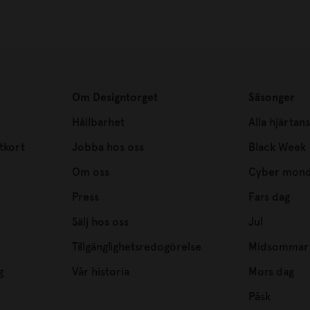
Om Designtorget
Säsonger
Hållbarhet
Alla hjärtan
tkort
Jobba hos oss
Black Week
Om oss
Cyber mon
Press
Fars dag
Sälj hos oss
Jul
Tillgänglighetsredogörelse
Midsommar
g
Vår historia
Mors dag
Påsk