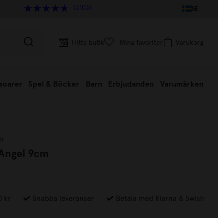
(3103)
SE
Hitta butik
Mina favoriter
Varukorg
soarer
Spel & Böcker
Barn
Erbjudanden
Varumärken
n
 Angel 9cm
0 kr
Snabba leveranser
Betala med Klarna & Swish