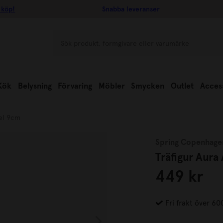
 köp!
Snabba leveranser
Kök
Belysning
Förvaring
Möbler
Smycken
Outlet
Acces
gel 9cm
Spring Copenhage
Träfigur Aura
449 kr
Fri frakt över 60