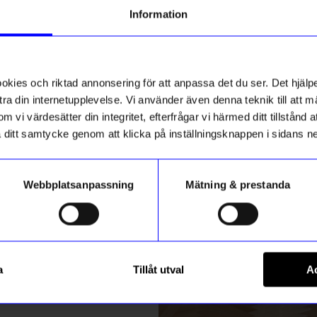
g till vårt nyhetsbrev och bli
Information
ed att få nyheter, inspiration
ch unika erbjudanden!
ck får du
10% rabatt
på ditt
första köp.
ies och riktad annonsering för att anpassa det du ser. Det hjälpe
ra din internetupplevelse. Vi använder även denna teknik till att 
m vi värdesätter din integritet, efterfrågar vi härmed ditt tillstånd
aka ditt samtycke genom att klicka på inställningsknappen i sidans n
Webbplatsanpassning
Mätning & prestanda
ummer
DRM-LND
Registrera
 2500 kr
DRMZ "ANGEL"
a
Tillåt utval
Ac
49
kr
m hur vi hanterar din information i vår
integritetspolicy
.
I lager