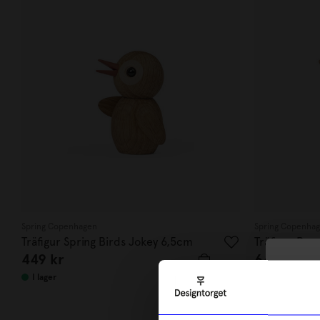
Spring Copenhagen
Spring Copenha
Träfigur Spring Birds Jokey 6,5cm
Träfigur Pea
449
kr
649
kr
10
I lager
I lager
di