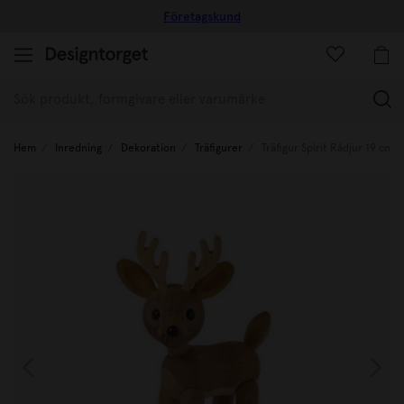
Företagskund
(
Hem
Inredning
Dekoration
Träfigurer
Träfigur Spirit Rådjur 19 cm 