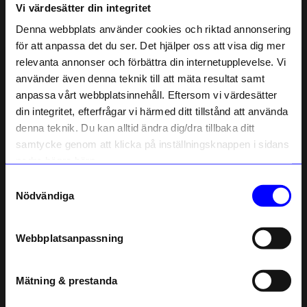
Vi värdesätter din integritet
Liknande produkter
Denna webbplats använder cookies och riktad annonsering
för att anpassa det du ser. Det hjälper oss att visa dig mer
Presenttips
relevanta annonser och förbättra din internetupplevelse. Vi
10% rabatt på
använder även denna teknik till att mäta resultat samt
anpassa vårt webbplatsinnehåll. Eftersom vi värdesätter
ditt första köp
din integritet, efterfrågar vi härmed ditt tillstånd att använda
Anmäl dig till vårt nyhetsbrev och bli
denna teknik. Du kan alltid ändra dig/dra tillbaka ditt
först med att få nyheter, inspiration
och unika erbjudanden!
samtycke genom att klicka på inställningsknappen i sidans
Som tack får du
10% rabatt
på ditt
nedre högra hörn.
första köp.
Samtyckesval
Name
Nödvändiga
Spring Copenhagen
Spring Copenhagen
Email
Träfigur Spot Rådjur Baby 12,7 cm Ek/Lönn
Träfigur Ella Elefant Baby 9 cm Ek/Lönn
649
kr
649
kr
Webbplatsanpassning
I lager
I lager
telefonnummer
Mätning & prestanda
Registrera
Andra köpte även