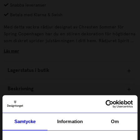
Snabba leveranser
Betala med Klarna & Swish
Med detta vackra rådjur designat av Chresten Sommer för
Spring Copenhagen har du en stilren dekoration för högtiderna
som diskret sprider julstämningen i ditt hem. Rådjuret Spirit är
gjord av två träslag – ek och lönn – och samspelet mellan de två
Läs mer
träslagen ger speciellt liv åt designen. Spirit kommer att föra
naturen lite närmare under julen på finaste sätt.
Lagerstatus i butik
Beskrivning
Information
Samtycke
Information
Om
Om tillverkaren