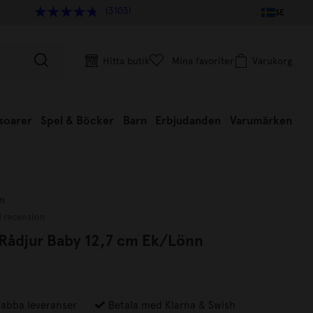
(3103)
SE
Hitta butik
Mina favoriter
Varukorg
soarer
Spel & Böcker
Barn
Erbjudanden
Varumärken
n
1 recension
 Rådjur Baby 12,7 cm Ek/Lönn
abba leveranser
Betala med Klarna & Swish