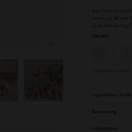
Det finns ett stor
tvivlar på att det
Spot från Spring Copenhagen. Den vackra fi
ditt hem i naturens egna färger. Tillsam
Läs mer
spot en vacker flo
Lagerstatus online
Lagerstatus i butik
Beskrivning
Information