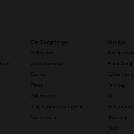
Om Designtorget
Säsonger
Hållbarhet
Alla hjärtan
tkort
Jobba hos oss
Black Week
Om oss
Cyber mon
Press
Fars dag
Sälj hos oss
Jul
Tillgänglighetsredogörelse
Midsommar
g
Vår historia
Mors dag
Påsk