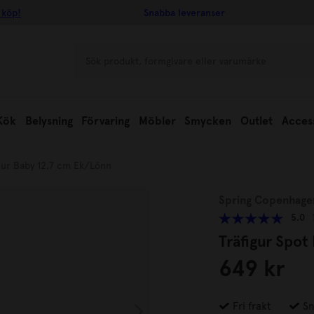
 köp!
Snabba leveranser
Kök
Belysning
Förvaring
Möbler
Smycken
Outlet
Acces
djur Baby 12,7 cm Ek/Lönn
Spring Copenhage
5.0
Träfigur Spot
649 kr
Fri frakt
Sn