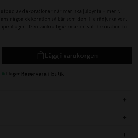
t utbud av dekorationer när man ska julpynta – men vi
 finns någon dekoration så kär som den lilla rådjurkalven,
guren är en söt dekoration för
mans med sin pappa Spirit bildar
ck som ger naturens härliga liv en plats i ditt hem.
Lägg i varukorgen
Reservera i butik
I lager