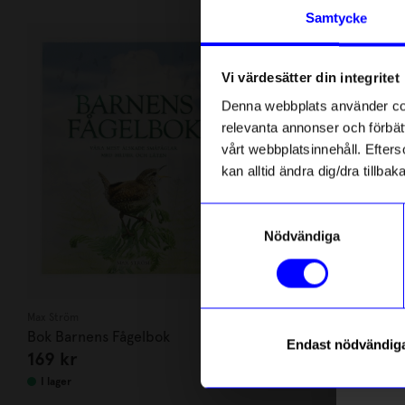
Andra köpte även
Anmäl di
Samtycke
först m
Populär
o
Unikt hos o
Vi värdesätter din integritet
Som ta
Denna webbplats använder cook
relevanta annonser och förbätt
Name
vårt webbplatsinnehåll. Efterso
kan alltid ändra dig/dra tillb
Email
Samtyckesval
Nödvändiga
telefonn
Max Ström
Created By Desi
Bok Barnens Fågelbok
Pussel IQ vit
Endast nödvändig
169
kr
249
kr
Läs mer o
I lager
I lager