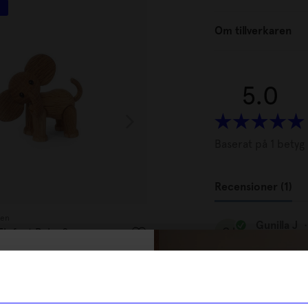
Om tillverkaren
5.0
Baserat på 1 betyg
Recensioner (1)
gen
Spring Copenhagen
Gunilla J
GJ
 Elefant Baby 9 cm
Träfigur Hazel Ekorre 11,5 cm
799
kr
% rabatt på
I lager
tt första köp