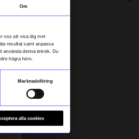
Om
Nyhet
r oss att visa dig mer
mäta resultat samt anpassa
 att använda denna teknik. Du
edre högra hörn.
Marknadsföring
Kakao
H
Sandel
Bok Brilliant Swedish words
P
ceptera alla cookies
159
kr
1
I lager