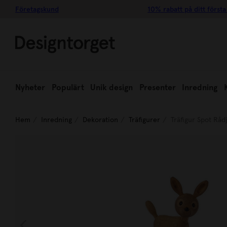
Företagskund
10% rabatt på ditt första
Nyheter
Populärt
Unik design
Presenter
Inredning
Hem
Inredning
Dekoration
Träfigurer
Träfigur Spot Rå