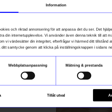
g till vårt nyhetsbrev och bli
Information
ed att få nyheter, inspiration
ch unika erbjudanden!
ss
ck får du
10% rabatt
på ditt
första köp.
ies och riktad annonsering för att anpassa det du ser. Det hjälpe
ra din internetupplevelse. Vi använder även denna teknik till att 
m vi värdesätter din integritet, efterfrågar vi härmed ditt tillstånd
aka ditt samtycke genom att klicka på inställningsknappen i sidans n
Webbplatsanpassning
Mätning & prestanda
ummer
gntorget
NO DIRT STUDIO
Registrera
Tvättmedel NDS Sport Citrus 
a
Tillåt utval
Ac
169
kr
750 ml
m hur vi hanterar din information i vår
integritetspolicy
.
I lager