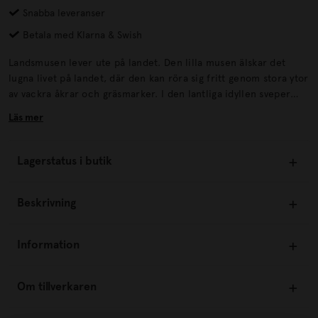
Snabba leveranser
Betala med Klarna & Swish
Landsmusen lever ute på landet. Den lilla musen älskar det
lugna livet på landet, där den kan röra sig fritt genom stora ytor
av vackra åkrar och gräsmarker. I den lantliga idyllen sveper
musen nyfiket genom den danska naturen från åker till äng och
Läs mer
från skog till snår.
Lagerstatus i butik
Beskrivning
Information
Om tillverkaren