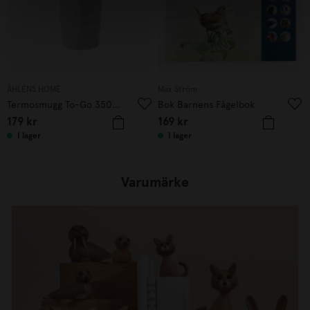
ÅHLÉNS HOME
Max Ström
Termosmugg To-Go 350ml Beige
Bok Barnens Fågelbok
179
kr
169
kr
I lager
I lager
Varumärke