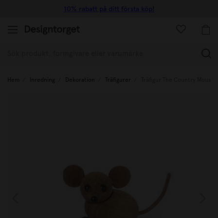
10% rabatt på ditt första köp!
(
Hem
Inredning
Dekoration
Träfigurer
Träfigur The Country Mouse 