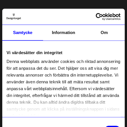
5.0
5
☆
4
☆
3
☆
2
☆
Samtycke
Information
Om
1
☆
1 betyg
Recensioner (1)
Vi värdesätter din integritet
Denna webbplats använder cookies och riktad annonsering
Christina F
•
åhlens.se
för att anpassa det du ser. Det hjälper oss att visa dig mer
CF
relevanta annonser och förbättra din internetupplevelse. Vi
10% rabatt på
använder även denna teknik till att mäta resultat samt
4 år sedan
anpassa vårt webbplatsinnehåll. Eftersom vi värdesätter
ditt första köp
din integritet, efterfrågar vi härmed ditt tillstånd att använda
Anmäl dig till vårt nyhetsbrev och bli
denna teknik. Du kan alltid ändra dig/dra tillbaka ditt
först med att få nyheter, inspiration
Verified by Trustvoice
och unika erbjudanden!
samtycke genom att klicka på inställningsknappen i sidans
Liknande produkter
Som tack får du
10% rabatt
på ditt
nedre högra hörn.
första köp.
Presenttips
Samtyckesval
Name