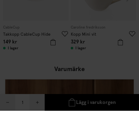
CableCup
Caroline fredriksson
Takkopp CableCup Hide
Kopp Mini vit
149
kr
329
kr
I lager
I lager
Varumärke
Lägg i varukorgen