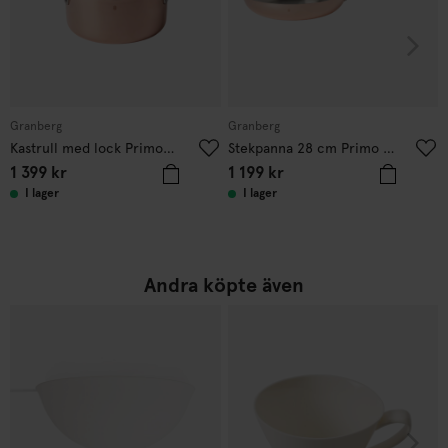
Granberg
Granberg
Kastrull med lock Primo 3L Koppar
Stekpanna 28 cm Primo Koppar
1 399
kr
1 199
kr
I lager
I lager
Andra köpte även