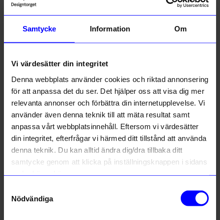
3.9
5
☆
Samtycke
Information
Om
4
☆
3
☆
2
☆
1
☆
7 betyg
Vi värdesätter din integritet
Denna webbplats använder cookies och riktad annonsering
Recensioner (7)
för att anpassa det du ser. Det hjälper oss att visa dig mer
relevanta annonser och förbättra din internetupplevelse. Vi
använder även denna teknik till att mäta resultat samt
Anders
•
åhlens.se
A
anpassa vårt webbplatsinnehåll. Eftersom vi värdesätter
din integritet, efterfrågar vi härmed ditt tillstånd att använda
Riktigt snygg och maten blev perfekt tillagad i pannan
denna teknik. Du kan alltid ändra dig/dra tillbaka ditt
samtycke genom att klicka på inställningsknappen i sidans
5 månader sedan
nedre högra hörn.
Samtyckesval
Charlotta
•
åhlens.se
C
Nödvändiga