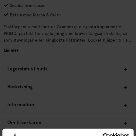
Snabba leveranser
Betala med Klarna & Swish
Traktörpanna med lock ur Granbergs eleganta kopparserie
PRIMO, perfekt för matlagning som kräver långsam kokning så
som stuvningar eller långkokta kötträtter. Locket hjälper till att
behålla aromer och safter inuti stekpannan. Pannans botten är
Läs mer
uppbyggd av en Tri-Ply trelagersfunktion av 18/8 rostfritt stål,
vilket säkerställer optimal värmefördelning varje gång.
Lagerstatus i butik
Beskrivning
Information
Om tillverkaren