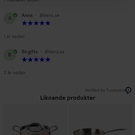
7 månader sedan
Anna
•
åhlens.se
A
1 år sedan
Birgitta
•
åhlens.se
B
2 år sedan
Verified by Trustvoice
Liknande produkter