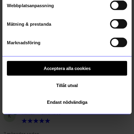
Copparytan flaggade bort efter bara ngr användningar
Webbplatsanpassning
7 månader sedan
Mätning & prestanda
AB
•
åhlens.se
AB
Marknadsföring
Kopparn bleknar redan efter första användningen trots
långsam uppvärmning. Köp ej denna serie.
8 månader sedan
Acceptera alla cookies
Christina
•
åhlens.se
C
Tillåt utval
7 månader sedan
Endast nödvändiga
Kenth
•
åhlens.se
K