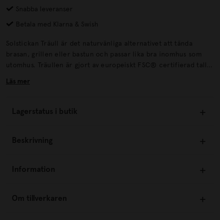
Snabba leveranser
Betala med Klarna & Swish
Solstickan Träull är det naturvänliga alternativet att tända
brasan, grillen eller bastun och passar lika bra inomhus som
utomhus. Träullen är gjort av europeiskt FSC® certifierad tall
och gran och vegetabiliskt vax. Brinntid: 8-10 minuterAntal: 48
Läs mer
stÖvrigt: FSC® certifierad.
Lagerstatus i butik
Beskrivning
Information
Om tillverkaren