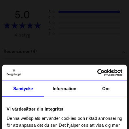
5.0
5
☆
4
☆
3
☆
2
☆
1
☆
4 betyg
Recensioner (4)
Calle
C
3 månader sedan
Samtycke
Information
Om
Eva S
ES
Vi värdesätter din integritet
Denna webbplats använder cookies och riktad annonsering
5 månader sedan
för att anpassa det du ser. Det hjälper oss att visa dig mer