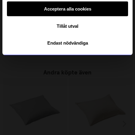
Acceptera alla cookies
Tillåt utval
Solstickan
Solstickan
Tändsticksrör Solstickan Svart/guld
Tändsticksrör Solstickan Grön /Guld
Endast nödvändiga
169
kr
169
kr
I lager
I lager
Andra köpte även