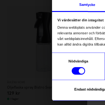
Andra köpte även
Anmäl di
Samtycke
först m
Säljer snabb
o
Unikt hos o
Vi värdesätter din integritet
Som ta
Denna webbplats använder cook
relevanta annonser och förbätt
Name
vårt webbplatsinnehåll. Efterso
kan alltid ändra dig/dra tillb
Email
Samtyckesval
Nödvändiga
telefonn
ÅHLÉNS HOME
Created By Desi
Oljeflaska spray Bistro Svart
Klädställnin
Endast nödvändig
129
kr
995
kr
Läs mer o
I lager
I lager