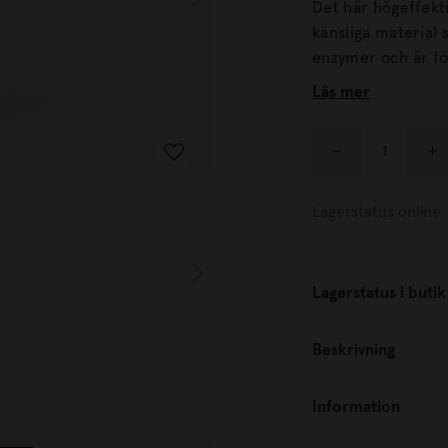
Det här högeffekti
känsliga material som til
enzymer och är fö
känsliga tyger, s
Läs mer
lyster. Vid tvätt av ull, siden och andra känsliga material behövs ett
specialanpassat tv
ämnen, istället fö
Lagerstatus online
Lagerstatus i butik
Beskrivning
Information