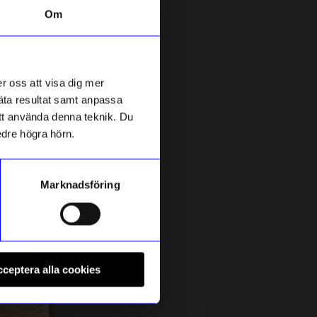
Om
Bästsäljare
10%
r oss att visa dig mer
mäta resultat samt anpassa
 att använda denna teknik. Du
edre högra hörn.
Marknadsföring
HANNIE
C
Bärbar barnstol Hannie White Sand
S
ceptera alla cookies
1 439
kr
1 599
kr
I lager