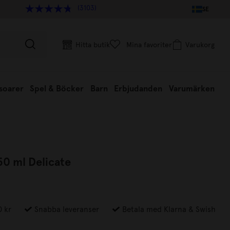
(3103)
SE
Hitta butik
Mina favoriter
Varukorg
soarer
Spel & Böcker
Barn
Erbjudanden
Varumärken
50 ml Delicate
0 kr
Snabba leveranser
Betala med Klarna & Swish