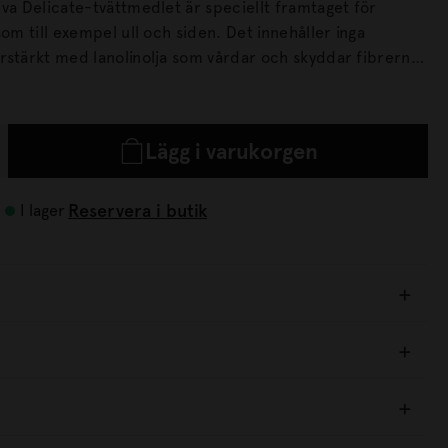
va Delicate-tvättmedlet är speciellt framtaget för
l exempel ull och siden. Det innehåller inga
rstärkt med lanolinolja som vårdar och skyddar fibrerna i
amtidigt som det gör dem mjukare och bevarar plaggens
ättmedel där den aktiva ingrediensen består av ytaktiva
Lägg i varukorgen
r enzymer.
Reservera i butik
I lager