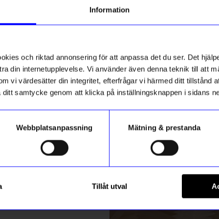
g till vårt nyhetsbrev och bli
Information
ed att få nyheter, inspiration
t!
ch unika erbjudanden!
ss
ck får du
10% rabatt
på ditt
första köp.
ies och riktad annonsering för att anpassa det du ser. Det hjälpe
ra din internetupplevelse. Vi använder även denna teknik till att 
m vi värdesätter din integritet, efterfrågar vi härmed ditt tillstånd
aka ditt samtycke genom att klicka på inställningsknappen i sidans n
Webbplatsanpassning
Mätning & prestanda
ummer
gntorget
Kylskåpspoesi
Registrera
g Repo Beige
Spel Tvärtomspelet
a
Tillåt utval
Ac
99
kr
m hur vi hanterar din information i vår
integritetspolicy
.
I lager