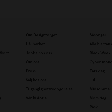
Om Designtorget
Säsonger
Hållbarhet
Alla hjärtan
tkort
Jobba hos oss
Black Week
Om oss
Cyber mon
Press
Fars dag
Sälj hos oss
Jul
Tillgänglighetsredogörelse
Midsommar
g
Vår historia
Mors dag
Påsk