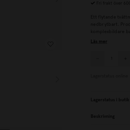
Fri frakt över 60
Ett flytande tvättmed
nedbrytbart. Produkten innehåller tensider från bland annat kokos och
komplexbildare ba
Läs mer
Lagerstatus online
Lagerstatus i butik
Beskrivning