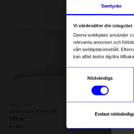
Andra köpte även
Anmäl di
Samtycke
först m
o
Vi värdesätter din integritet
Som ta
Denna webbplats använder cook
relevanta annonser och förbätt
Name
vårt webbplatsinnehåll. Efterso
kan alltid ändra dig/dra tillb
Email
Samtyckesval
Nödvändiga
telefonn
ÅHLÉNS HOME
Star trading
Innerkudde 40X60 Vit
Antikljus LE
Endast nödvändig
149
kr
149
kr
Läs mer o
I lager
I lager