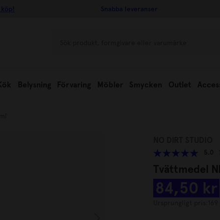
 köp!
Snabba leveranser
Kök
Belysning
Förvaring
Möbler
Smycken
Outlet
Acces
 ml
NO DIRT STUDIO
5.0
Tvättmedel N
84,50 kr
Ursprungligt pris:
169