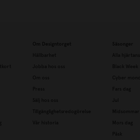
Om Designtorget
Säsonger
Hållbarhet
Alla hjärtan
tkort
Jobba hos oss
Black Week
Om oss
Cyber mon
Press
Fars dag
Sälj hos oss
Jul
Tillgänglighetsredogörelse
Midsommar
g
Vår historia
Mors dag
Påsk