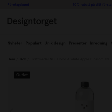
Företagskund
10% rabatt på ditt första
Nyheter
Populärt
Unik design
Presenter
Inredning
Hem
Kök
Tvättmedel NDS Color & white Apple Blossom 750
Outlet