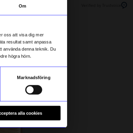
Verified by Trustvoice
Om
r oss att visa dig mer
mäta resultat samt anpassa
 att använda denna teknik. Du
edre högra hörn.
Marknadsföring
ÅHLÉNS HOME
B
usgrön
Tidningsställ Koster 37x18x32 cm Svart
R
ceptera alla cookies
299
kr
1
I lager