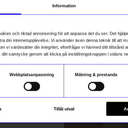
g till vårt nyhetsbrev och bli
Information
ed att få nyheter, inspiration
ch unika erbjudanden!
ck får du
10% rabatt
på ditt
första köp.
ies och riktad annonsering för att anpassa det du ser. Det hjälpe
ra din internetupplevelse. Vi använder även denna teknik till att 
m vi värdesätter din integritet, efterfrågar vi härmed ditt tillstånd
aka ditt samtycke genom att klicka på inställningsknappen i sidans n
Webbplatsanpassning
Mätning & prestanda
ummer
Marimekko
Registrera
D 2-Pack Grön
Servett Unikko Mini 33 cm Lj
a
Tillåt utval
Ac
65
kr
m hur vi hanterar din information i vår
integritetspolicy
.
I lager