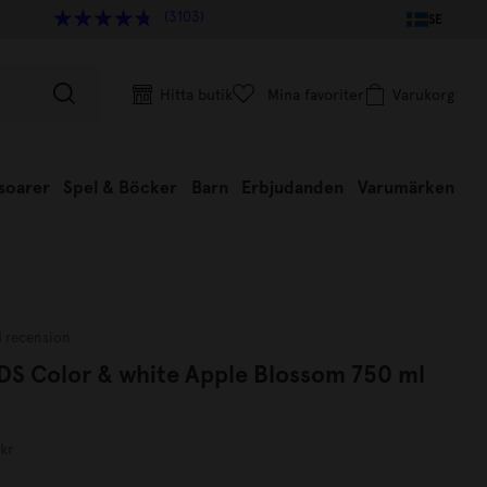
(3103)
SE
Hitta butik
Mina favoriter
Varukorg
soarer
Spel & Böcker
Barn
Erbjudanden
Varumärken
1 recension
DS Color & white Apple Blossom 750 ml
 kr