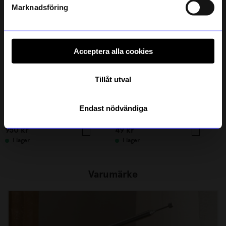
integritetspolicy
.
Marknadsföring
Acceptera alla cookies
Tillåt utval
String furniture
Endast nödvändiga
Väggavel 75x20 2-p svart
Pluring vit
950
kr
49
kr
I lager
I lager
Varumärke