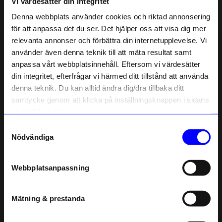
Vi värdesätter din integritet
Liknande produkter
Denna webbplats använder cookies och riktad annonsering
för att anpassa det du ser. Det hjälper oss att visa dig mer
relevanta annonser och förbättra din internetupplevelse. Vi
10% rabatt på
använder även denna teknik till att mäta resultat samt
anpassa vårt webbplatsinnehåll. Eftersom vi värdesätter
ditt första köp
din integritet, efterfrågar vi härmed ditt tillstånd att använda
Anmäl dig till vårt nyhetsbrev och bli
denna teknik. Du kan alltid ändra dig/dra tillbaka ditt
först med att få nyheter, inspiration
och unika erbjudanden!
samtycke genom att klicka på inställningsknappen i sidans
Som tack får du
10% rabatt
på ditt
nedre högra hörn.
första köp.
Samtyckesval
Name
Kreafunk
Kreafunk
Nödvändiga
Väckarklocka Bell Vit
Väckarklocka Bell Svart
Email
599
kr
599
kr
Webbplatsanpassning
I lager
I lager
telefonnummer
Mätning & prestanda
Andra köpte även
Registrera
Läs mer om hur vi hanterar din information i vår
3 för 129kr