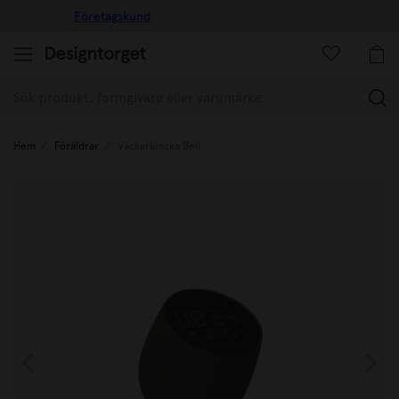
10% rabatt på ditt första köp!
(
Hem
Föräldrar
Väckarklocka Bell