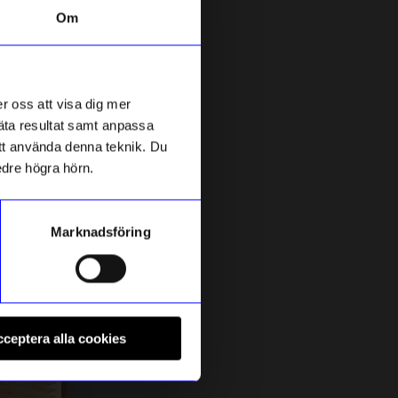
Om
Bästsäljare
10%
r oss att visa dig mer
mäta resultat samt anpassa
 att använda denna teknik. Du
edre högra hörn.
Marknadsföring
Relaxound
R
Speldosa Fågelholk Kvitter Ek
S
ceptera alla cookies
656,10
kr
729
kr
I lager