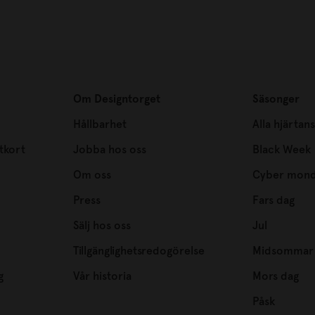
Om Designtorget
Säsonger
Hållbarhet
Alla hjärtan
tkort
Jobba hos oss
Black Week
Om oss
Cyber mon
Press
Fars dag
Sälj hos oss
Jul
Tillgänglighetsredogörelse
Midsommar
g
Vår historia
Mors dag
Påsk