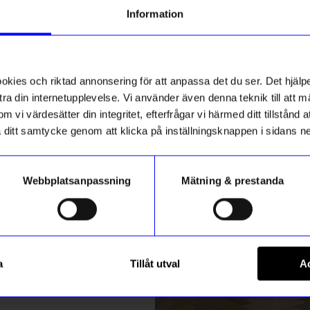
g till vårt nyhetsbrev och bli
Information
ed att få nyheter, inspiration
stsäljare
Designklassiker
ch unika erbjudanden!
ikt hos oss
ck får du
10% rabatt
på ditt
första köp.
ies och riktad annonsering för att anpassa det du ser. Det hjälpe
ra din internetupplevelse. Vi använder även denna teknik till att 
m vi värdesätter din integritet, efterfrågar vi härmed ditt tillstånd
aka ditt samtycke genom att klicka på inställningsknappen i sidans n
Webbplatsanpassning
Mätning & prestanda
ummer
gntorget
String furniture
Registrera
m stor
Hylla Pocket String ek/vit
a
Tillåt utval
Ac
1 525
kr
299
kr
m hur vi hanterar din information i vår
integritetspolicy
.
I lager