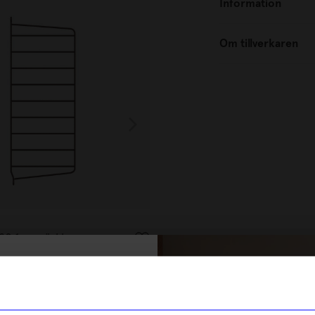
Information
Om tillverkaren
String furniture
x20 1-p mörkbrun
Väggavel 75x20 1-p mörkbrun
570
kr
% rabatt på
ra
I lager
tt första köp