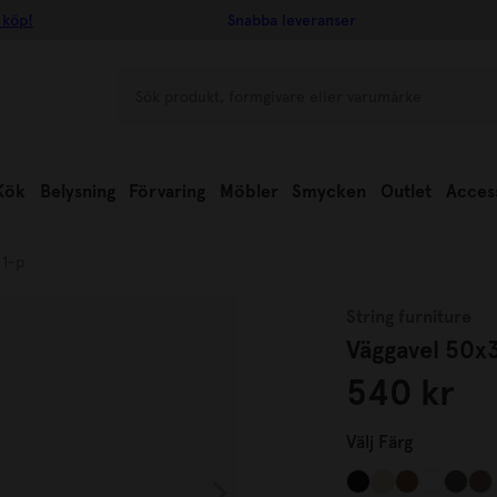
 köp!
Snabba leveranser
Kök
Belysning
Förvaring
Möbler
Smycken
Outlet
Acces
 1-p
String furniture
Väggavel 50x
540 kr
Välj
Färg