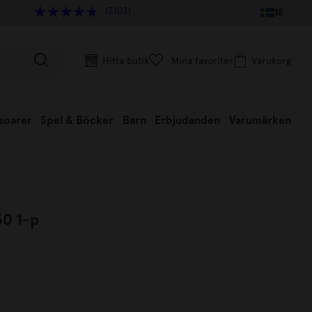
(3103)
SE
Hitta butik
Mina favoriter
Varukorg
soarer
Spel & Böcker
Barn
Erbjudanden
Varumärken
30 1-p