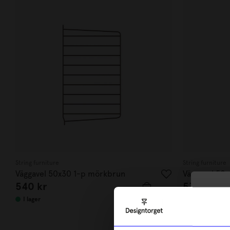
String furniture
String furniture
Väggavel 50x30 1-p mörkbrun
Väggavel 50
540
kr
530
kr
10
I lager
Beställningsva
di