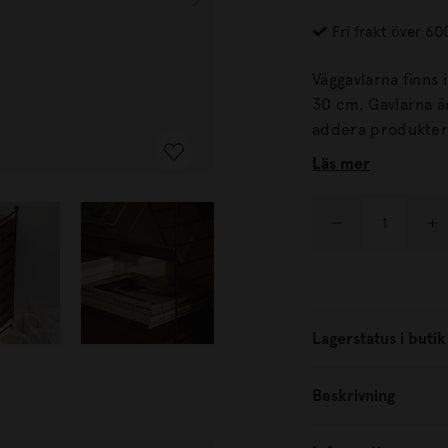
Fri frakt över 60
Väggavlarna finns
30 cm. Gavlarna är basen för att bygga din stringhylla. Därefter kan du
addera produkter 
Läs mer
Lagerstatus i butik
Beskrivning