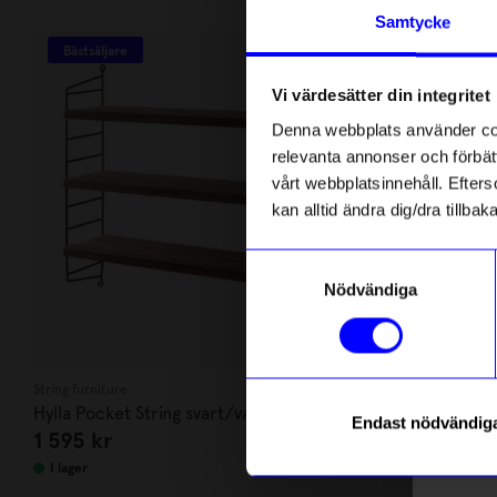
Andra köpte även
Anmäl di
Samtycke
först m
Bästsäljare
Bä
o
15%
Un
Vi värdesätter din integritet
Som ta
Denna webbplats använder cook
relevanta annonser och förbätt
Name
vårt webbplatsinnehåll. Efterso
kan alltid ändra dig/dra tillb
Email
Samtyckesval
Nödvändiga
telefonn
String furniture
Created By Desi
Hylla Pocket String svart/valnöt
Fönsterskär
Endast nödvändig
1 595
kr
254,15
kr
Läs mer o
I lager
I lager