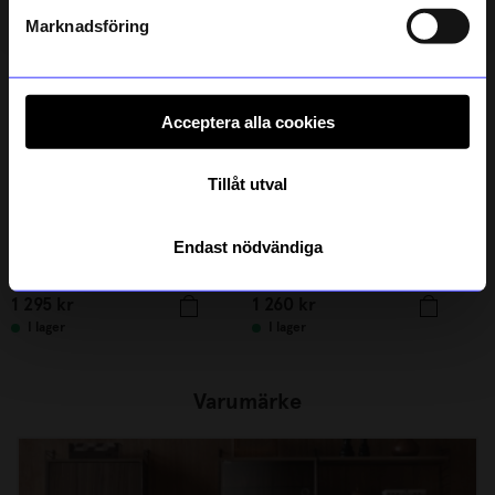
Läs mer om hur vi hanterar din information i vår
integritetspolicy
.
Marknadsföring
Acceptera alla cookies
Tillåt utval
Endast nödvändiga
String furniture
String furniture
Hyllplan 58x20 3-p valnöt
Hyllplan 58x30 3-p ek
1 295
kr
1 260
kr
I lager
I lager
Varumärke