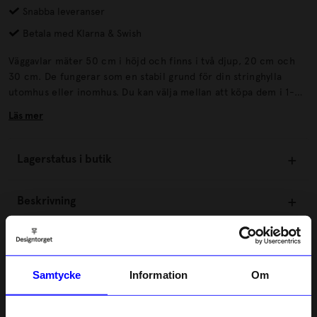
Snabba leveranser
Betala med Klarna & Swish
Väggavlar mäter 50 cm i höjd och finns i två djup, 20 cm och
30 cm. De fungerar som en stabil grund för din stringhylla
utomhus eller inomhus. Du kan välja mellan att köpa dem i 1-
pack eller 2-pack.
Läs mer
Lagerstatus i butik
Beskrivning
Information
Samtycke
Information
Om
Om tillverkaren