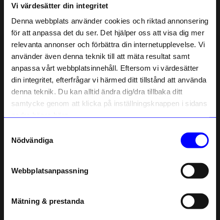
Vi värdesätter din integritet
Liknande produkter
Denna webbplats använder cookies och riktad annonsering
för att anpassa det du ser. Det hjälper oss att visa dig mer
relevanta annonser och förbättra din internetupplevelse. Vi
10% rabatt på
använder även denna teknik till att mäta resultat samt
anpassa vårt webbplatsinnehåll. Eftersom vi värdesätter
ditt första köp
din integritet, efterfrågar vi härmed ditt tillstånd att använda
Anmäl dig till vårt nyhetsbrev och bli
denna teknik. Du kan alltid ändra dig/dra tillbaka ditt
först med att få nyheter, inspiration
och unika erbjudanden!
samtycke genom att klicka på inställningsknappen i sidans
Som tack får du
10% rabatt
på ditt
nedre högra hörn.
första köp.
Samtyckesval
Name
Nödvändiga
String furniture
String furniture
Email
Väggavel 50x30 2-p vit
Väggavel 50x20 2-p vit
900
kr
900
kr
Webbplatsanpassning
I lager
I lager
telefonnummer
Mätning & prestanda
Registrera
Andra köpte även