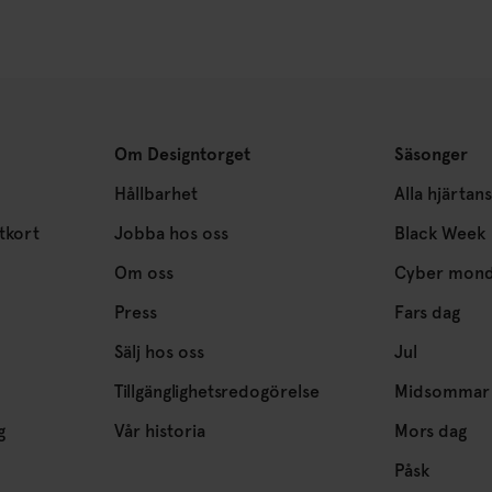
Om Designtorget
Säsonger
Hållbarhet
Alla hjärtan
tkort
Jobba hos oss
Black Week
Om oss
Cyber mon
Press
Fars dag
Sälj hos oss
Jul
Tillgänglighetsredogörelse
Midsommar
g
Vår historia
Mors dag
Påsk