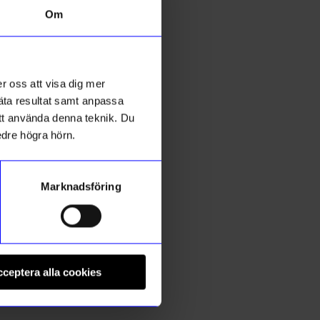
Om
r oss att visa dig mer
mäta resultat samt anpassa
 att använda denna teknik. Du
edre högra hörn.
Marknadsföring
Kreafunk
K
 cm Ek
Väckarklocka Wakie Wake-Up light &
V
ceptera alla cookies
1 099
kr
Qi, BT Ivory
I
I lager