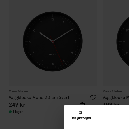
Mano Atelier
Mano Atelier
Väggklocka Mano 20 cm Svart
Väggklocka 
249
kr
399
kr
I lager
I lager