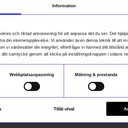
Information
Bästsäljare
ies och riktad annonsering för att anpassa det du ser. Det hjälpe
ra din internetupplevelse. Vi använder även denna teknik till att 
m vi värdesätter din integritet, efterfrågar vi härmed ditt tillstånd
aka ditt samtycke genom att klicka på inställningsknappen i sidans n
Webbplatsanpassning
Mätning & prestanda
ÅHLÉNS HOME
String svart/valnöt
Stol Alma m sadelgjord 47x76
a
Tillåt utval
Ac
1 599
kr
I lager