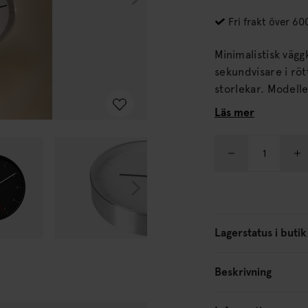
Fri frakt över 60
Minimalistisk vägg
sekundvisare i rött. Klockan drivs med batteri och finns i tr
storlekar.
Läs mer
Lagerstatus i butik
Beskrivning