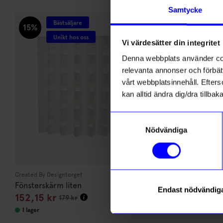
Andra köpte även
Samtycke
Bästsäljare
Bästsäljare
15%
Unikt hos oss
Vi värdesätter din integritet
Denna webbplats använder cook
relevanta annonser och förbätt
vårt webbplatsinnehåll. Efterso
kan alltid ändra dig/dra tillb
Samtyckesval
Nödvändiga
Created By Designtorget
String furniture
Fönsterskärm liten
Hylla Pocket 
Endast nödvändig
152,15
kr
1 595
kr
179
kr
I lager
I lager