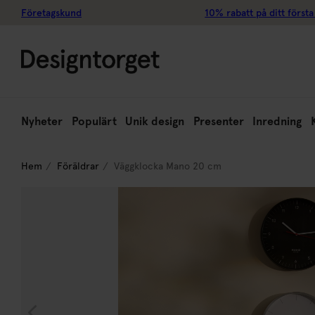
Företagskund
10% rabatt på ditt första
Nyheter
Populärt
Unik design
Presenter
Inredning
Hem
Föräldrar
Väggklocka Mano 20 cm