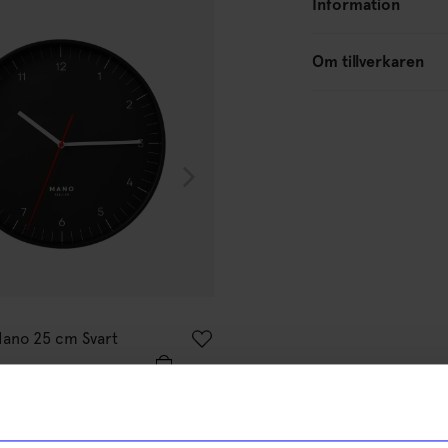
Information
Om tillverkaren
Mano Atelier
Mano 25 cm Svart
Väggklocka Mano 25 cm Krom
399
kr
I lager