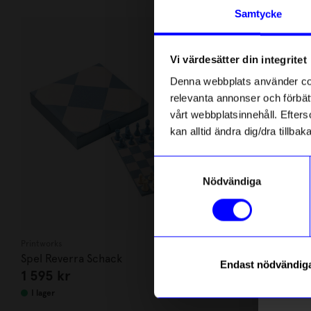
Andra köpte även
Anmäl di
Samtycke
först m
4 för 3
o
Unikt hos o
Vi värdesätter din integritet
Som ta
Denna webbplats använder cook
relevanta annonser och förbätt
Name
vårt webbplatsinnehåll. Efterso
kan alltid ändra dig/dra tillb
Email
Samtyckesval
Nödvändiga
telefonn
Printworks
Created By Desi
Spel Reverra Schack
Kort 10x15 V
Endast nödvändig
1 595
kr
25
kr
Läs mer o
I lager
I lager