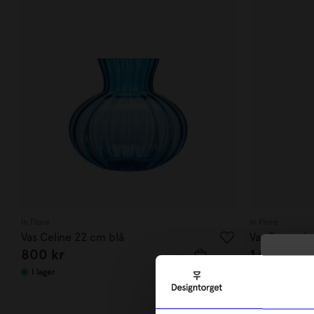
In Flore
In Flore
Vas Celine 22 cm blå
Vas Donna kri
800
kr
1 000
kr
10
I lager
I lager
di