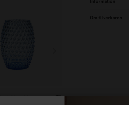
Information
Om tillverkaren
In Flore
stall 21 cm blå
Vas Donna kristall 21 cm rosa
1 000
kr
% rabatt på
I lager
tt första köp