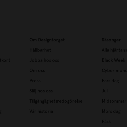
Om Designtorget
Säsonger
Hållbarhet
Alla hjärtan
tkort
Jobba hos oss
Black Week
Om oss
Cyber mon
Press
Fars dag
Sälj hos oss
Jul
Tillgänglighetsredogörelse
Midsommar
g
Vår historia
Mors dag
Påsk