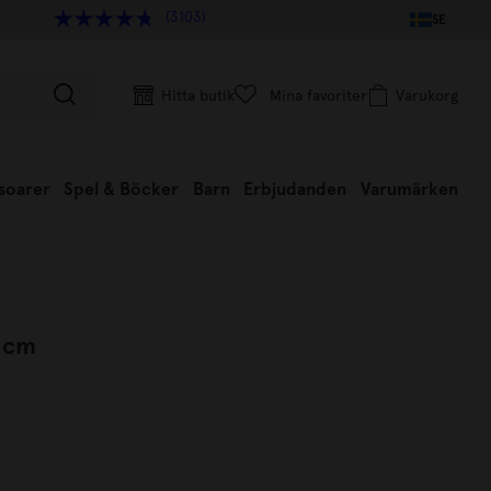
(3103)
SE
Hitta butik
Mina favoriter
Varukorg
soarer
Spel & Böcker
Barn
Erbjudanden
Varumärken
2 cm