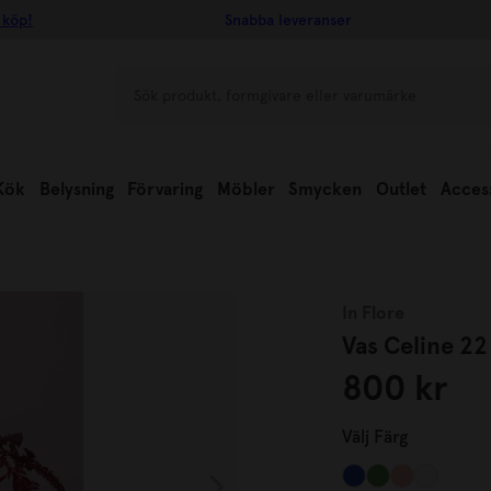
 köp!
Snabba leveranser
Kök
Belysning
Förvaring
Möbler
Smycken
Outlet
Acces
In Flore
Vas Celine 2
800 kr
Välj
Färg