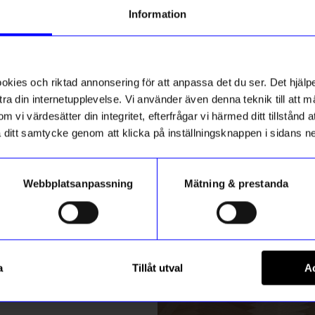
g till vårt nyhetsbrev och bli
Information
ed att få nyheter, inspiration
4 för 3
ch unika erbjudanden!
ss
Unikt hos oss
ck får du
10% rabatt
på ditt
första köp.
ies och riktad annonsering för att anpassa det du ser. Det hjälpe
ra din internetupplevelse. Vi använder även denna teknik till att 
m vi värdesätter din integritet, efterfrågar vi härmed ditt tillstånd
aka ditt samtycke genom att klicka på inställningsknappen i sidans n
Webbplatsanpassning
Mätning & prestanda
ummer
gntorget
Created By Designtorget
Registrera
allmo
Kort 10x15 Rutor
a
Tillåt utval
Ac
25
kr
m hur vi hanterar din information i vår
integritetspolicy
.
I lager