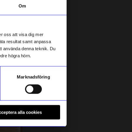
Om
4 för 3
Unikt hos oss
r oss att visa dig mer
mäta resultat samt anpassa
 att använda denna teknik. Du
edre högra hörn.
Marknadsföring
Created By Designtorget
C
Kort 10x15 Hjärta Rött
K
ceptera alla cookies
25
kr
1
I lager