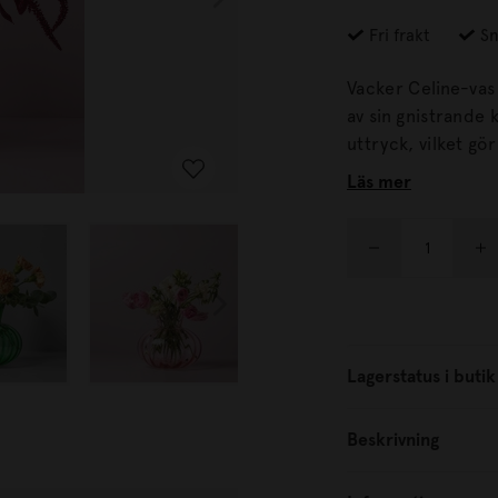
Fri frakt
Sn
Vacker Celine-vas från In Flore i gl
av sin gnistrande klarhet och lyste
uttryck, vilket gör
Läs mer
Lagerstatus i butik
Beskrivning