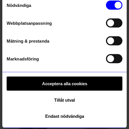
Nödvändiga
Webbplatsanpassning
Mätning & prestanda
Marknadsföring
Vas Evelina stor
Vas Volcano Small Turkos
395
kr
399
kr
I lager
I lager
Acceptera alla cookies
Andra köpte även
Tillåt utval
Endast nödvändiga