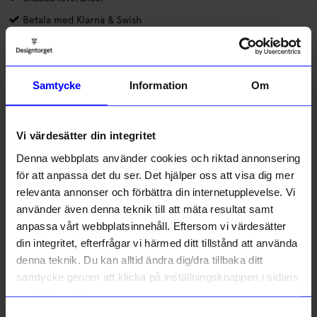
Betala med Klarna & Swish
Elegant liten vas för sticklingar och snittblommor. Alla vaser är
handblåsta, slipade och signerade av Evelina Dovsten och kan
därför variera något i sitt utförande. Finns i flera olika
Samtycke
Information
Om
storlekar och former.
Läs mer
Vi värdesätter din integritet
Lagerstatus i butik
Denna webbplats använder cookies och riktad annonsering
för att anpassa det du ser. Det hjälper oss att visa dig mer
Beskrivning
relevanta annonser och förbättra din internetupplevelse. Vi
använder även denna teknik till att mäta resultat samt
anpassa vårt webbplatsinnehåll. Eftersom vi värdesätter
Information
din integritet, efterfrågar vi härmed ditt tillstånd att använda
denna teknik. Du kan alltid ändra dig/dra tillbaka ditt
samtycke genom att klicka på inställningsknappen i sidans
Liknande produkter
nedre högra hörn.
Samtyckesval