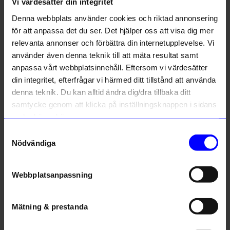
Liknande produkter
Vi värdesätter din integritet
Denna webbplats använder cookies och riktad annonsering
Bästsäljare
för att anpassa det du ser. Det hjälper oss att visa dig mer
relevanta annonser och förbättra din internetupplevelse. Vi
använder även denna teknik till att mäta resultat samt
anpassa vårt webbplatsinnehåll. Eftersom vi värdesätter
din integritet, efterfrågar vi härmed ditt tillstånd att använda
denna teknik. Du kan alltid ändra dig/dra tillbaka ditt
samtycke genom att klicka på inställningsknappen i sidans
nedre högra hörn.
ÅHLÉNS HOME
ÅHLÉNS HOME
Samtyckesval
Vas Flowy Tulips Klar
Vas Dalia 26 cm klar
Nödvändiga
349
kr
349
kr
I lager
I lager
Webbplatsanpassning
Mätning & prestanda
Andra köpte även
3 för 179kr
3 för 179kr