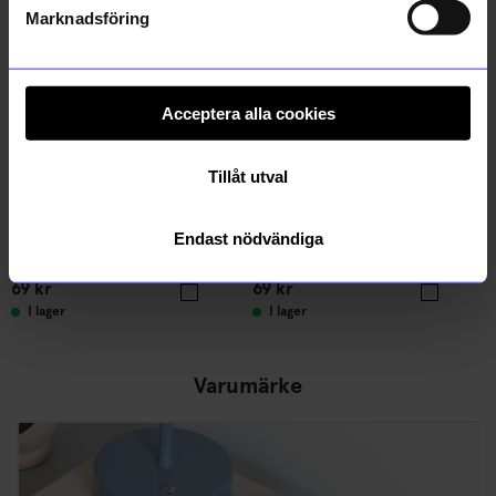
Marknadsföring
Acceptera alla cookies
Tillåt utval
Endast nödvändiga
Kiki Eldh
Kiki Eldh
Disktrasa 2-pack grå
Disktrasa 2-pack röd
69
kr
69
kr
I lager
I lager
Varumärke