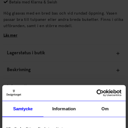
Betala med Klarna & Swish
Hög glasvas med en bred bas och vid rundad öppning. Vasen
passar bra till tulpaner eller andra breda buketter. Finns i olika
utföranden, samt i en större modell.
Läs mer
Lagerstatus i butik
Beskrivning
Information
Om tillverkaren
Samtycke
Information
Om