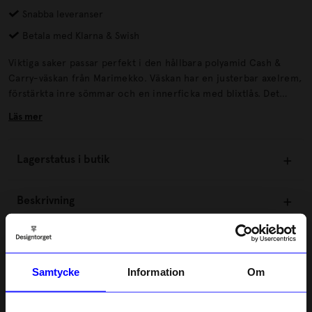
Snabba leveranser
Betala med Klarna & Swish
Viktiga saker passar perfekt i den hållbara polyamid Cash &
Carry-väskan från Marimekko. Väskan har en justerbar axelrem,
förstärkta inre sömmar och en innerficka med blixtlås. Det
finns tillräckligt med utrymme för en kamera, din smartphone
Läs mer
och plånbok och ännu mer utrymme för mindre föremål i de
tre yttre fickorna.
Lagerstatus i butik
Beskrivning
Information
Samtycke
Information
Om
Om tillverkaren