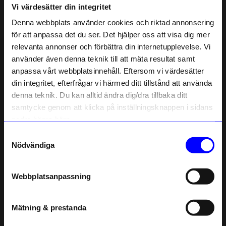
Vi värdesätter din integritet
Liknande produkter
Denna webbplats använder cookies och riktad annonsering
för att anpassa det du ser. Det hjälper oss att visa dig mer
relevanta annonser och förbättra din internetupplevelse. Vi
10%
10%
10% rabatt på
använder även denna teknik till att mäta resultat samt
anpassa vårt webbplatsinnehåll. Eftersom vi värdesätter
ditt första köp
din integritet, efterfrågar vi härmed ditt tillstånd att använda
Anmäl dig till vårt nyhetsbrev och bli
denna teknik. Du kan alltid ändra dig/dra tillbaka ditt
först med att få nyheter, inspiration
och unika erbjudanden!
samtycke genom att klicka på inställningsknappen i sidans
Som tack får du
10% rabatt
på ditt
nedre högra hörn.
första köp.
Samtyckesval
Name
Nödvändiga
Marimekko
Marimekko
Email
Väska My Things bag Svart
Väska Pal bag Svart
1 125
kr
1 259
kr
1 250
kr
1 400
kr
Webbplatsanpassning
I lager
I lager
telefonnummer
Mätning & prestanda
Registrera
Andra köpte även