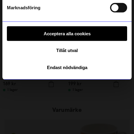
Läs mer om hur vi hanterar din information i vår
integritetspolicy
.
Marknadsföring
Acceptera alla cookies
Tillåt utval
Endast nödvändiga
Max Ström
Solstickan
Bok Barnens Fågelbok
Tändsticksrör 2026 års design
169
kr
199
kr
I lager
I lager
Varumärke