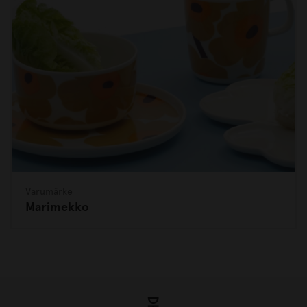
Varumärke
Marimekko