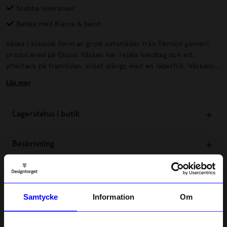
Snabba leveranser
Betala med Klarna & Swish
Väska i klassisk form av grovt naturläder från Tärnsjö garveri,
producerad på Öland. Väskan har rejäla handtag och ett
ytterfack på framtidan, vilket stängs med en läderflik. Väskans
form är klassisk och har producerats på olika håll i många
Läs mer
årtionden av olika hantverkare och läderfabriker.
Lagerstatus i butik
Beskrivning
Information
Samtycke
Information
Om
Om tillverkaren