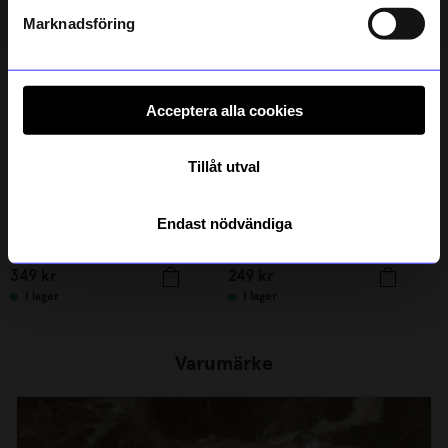
Läs mer om hur vi hanterar din information i vår
integritetspolicy
.
Marknadsföring
Acceptera alla cookies
Tillåt utval
Endast nödvändiga
ÅHLÉNS HOME
ÅHLÉNS HOME
Örtkruka set Beige
Skohorn Chicago Beige
349
kr
249
kr
I lager
I lager
Varumärke