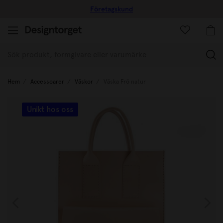
Företagskund
(
Hem
Accessoarer
Väskor
Väska Frö natur
Unikt hos oss