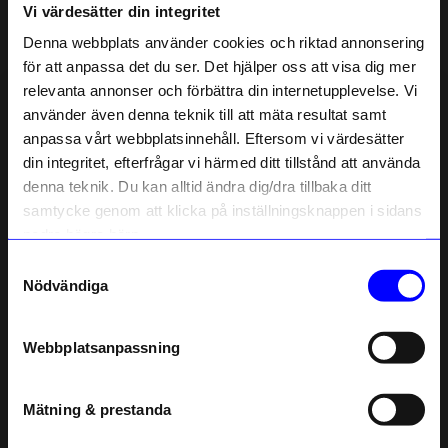
Vi värdesätter din integritet
Liknande produkter
Denna webbplats använder cookies och riktad annonsering
för att anpassa det du ser. Det hjälper oss att visa dig mer
Unikt hos oss
Unikt hos oss
relevanta annonser och förbättra din internetupplevelse. Vi
10% rabatt på
använder även denna teknik till att mäta resultat samt
anpassa vårt webbplatsinnehåll. Eftersom vi värdesätter
ditt första köp
din integritet, efterfrågar vi härmed ditt tillstånd att använda
Anmäl dig till vårt nyhetsbrev och bli
denna teknik. Du kan alltid ändra dig/dra tillbaka ditt
först med att få nyheter, inspiration
och unika erbjudanden!
samtycke genom att klicka på inställningsknappen i sidans
Som tack får du
10% rabatt
på ditt
nedre högra hörn.
första köp.
Samtyckesval
Name
Nödvändiga
Atelier by Designtorget
Atelier by Designtorget
Email
Korthållare Frö natur
Korthållare Frö svart
349
kr
349
kr
Webbplatsanpassning
I lager
I lager
telefonnummer
Mätning & prestanda
Registrera
Andra köpte även