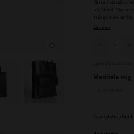
Väska i klassisk f
på Öland. Väskan har rejäla handtag och ett ytterfack på framtidan, vilket
stängs med en läderflik. Väskans form är klassisk oc
olika håll i många
Läs mer
Lagerstatus online
Meddela mig
Lagerstatus i butik
Beskrivning