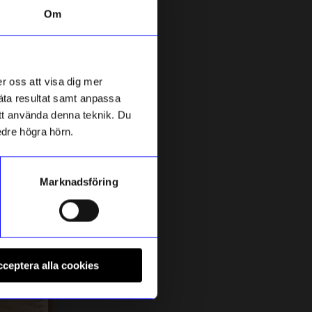
Om
r oss att visa dig mer
mäta resultat samt anpassa
 att använda denna teknik. Du
edre högra hörn.
Marknadsföring
Aveva Design
I
os 8 cm
Sittdyna Ull 33cm Electric blue
P
ceptera alla cookies
249
kr
I lager