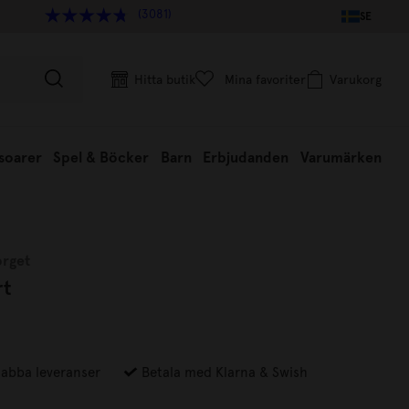
(3081)
SE
Hitta butik
Mina favoriter
Varukorg
soarer
Spel & Böcker
Barn
Erbjudanden
Varumärken
orget
rt
abba leveranser
Betala med Klarna & Swish