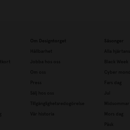
Om Designtorget
Säsonger
Hållbarhet
Alla hjärtan
tkort
Jobba hos oss
Black Week
Om oss
Cyber mon
Press
Fars dag
Sälj hos oss
Jul
Tillgänglighetsredogörelse
Midsommar
g
Vår historia
Mors dag
Påsk