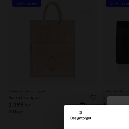
Unikt hos oss
Unikt hos o
Atelier by Designtorget
Atelier by Desig
Väska Frö natur
Korthållare 
2 299
kr
349
kr
10
I lager
I lager
di