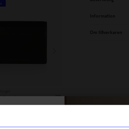
ss
Unikt hos oss
Information
Om tillverkaren
ntorget
Atelier by Designtorget
Frö svart
Korthållare Frö natur
349
kr
% rabatt på
I lager
tt första köp