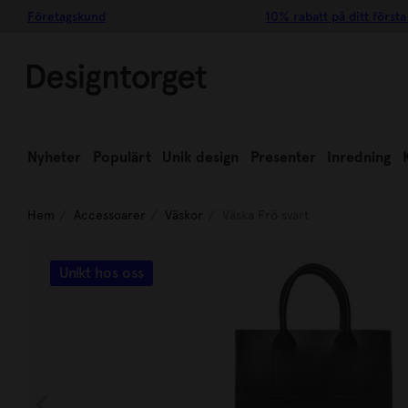
Företagskund
10% rabatt på ditt första
Nyheter
Populärt
Unik design
Presenter
Inredning
Hem
Accessoarer
Väskor
Väska Frö svart
Unikt hos oss