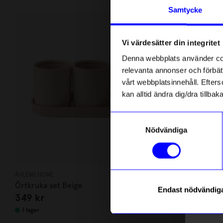
Andra köpte även
Anmäl di
Samtycke
först m
o
Vi värdesätter din integritet
Som ta
Denna webbplats använder cook
relevanta annonser och förbätt
Name
vårt webbplatsinnehåll. Efterso
kan alltid ändra dig/dra tillb
Email
Samtyckesval
Nödvändiga
telefonn
ÅHLÉNS HOME
ÅHLÉNS HOME
Örtkruka set Beige
Skohorn Chi
Endast nödvändig
349
kr
249
kr
Läs mer o
I lager
I lager