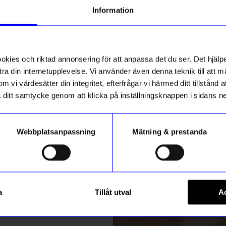
g till vårt nyhetsbrev och bli
Information
ed att få nyheter, inspiration
Nyhet
ch unika erbjudanden!
ck får du
10% rabatt
på ditt
första köp.
ies och riktad annonsering för att anpassa det du ser. Det hjälpe
ra din internetupplevelse. Vi använder även denna teknik till att 
m vi värdesätter din integritet, efterfrågar vi härmed ditt tillstånd
aka ditt samtycke genom att klicka på inställningsknappen i sidans n
Webbplatsanpassning
Mätning & prestanda
ummer
In Flore
Registrera
cago Beige
Pappersvikt Dandelion Maskr
a
Tillåt utval
Ac
600
kr
m hur vi hanterar din information i vår
integritetspolicy
.
I lager