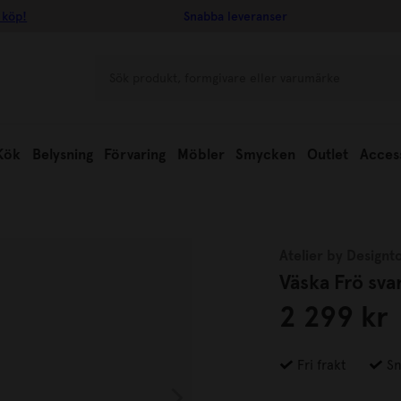
 köp!
Snabba leveranser
Kök
Belysning
Förvaring
Möbler
Smycken
Outlet
Acces
Atelier by Designt
Väska Frö sva
2 299 kr
Fri frakt
Sn