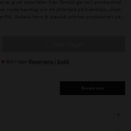
orm av grovt naturläder från Tärnsjö garveri, producerad
h har producerats på
 årtionden av olika hantverkare och läderfabriker.
Slut i lager
Reservera i butik
Slut i lager
Bevaka vara