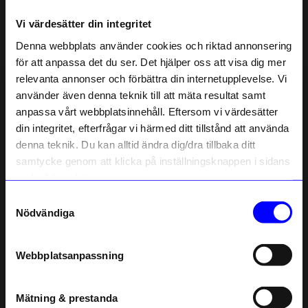
Vi värdesätter din integritet
Liknande produkter
Denna webbplats använder cookies och riktad annonsering
för att anpassa det du ser. Det hjälper oss att visa dig mer
Outlet
Outlet
0%
0%
relevanta annonser och förbättra din internetupplevelse. Vi
10% rabatt på
använder även denna teknik till att mäta resultat samt
anpassa vårt webbplatsinnehåll. Eftersom vi värdesätter
ditt första köp
din integritet, efterfrågar vi härmed ditt tillstånd att använda
Anmäl dig till vårt nyhetsbrev och bli
denna teknik. Du kan alltid ändra dig/dra tillbaka ditt
först med att få nyheter, inspiration
och unika erbjudanden!
samtycke genom att klicka på inställningsknappen i sidans
Som tack får du
10% rabatt
på ditt
nedre högra hörn.
första köp.
Samtyckesval
Name
Nödvändiga
Rains
Rains
Väska Box Bag Depth
Väska Box bag Micro Honor
Email
629
kr
559
kr
Webbplatsanpassning
telefonnummer
629,30
kr
559,30
kr
I lager
I lager
Mätning & prestanda
Registrera