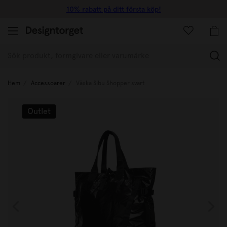
10% rabatt på ditt första köp!
(
Hem
Accessoarer
Väska Sibu Shopper svart
Outlet