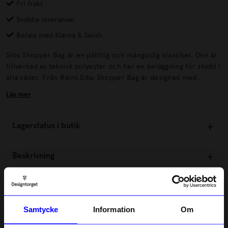
Fri frakt
Snabba leveranser
Betala med Klarna & Swish
Sibu Shopper Bag är en pålitlig och mångsidig klassiker. Den är
tillverkad av teknisk polyester och har en beläggning för skydd i
alla väder. Från Rains Sibu Shopper Bag är designad med
omtanke för att hålla vikten låg och funktionaliteten hög.
Läs mer
Lagerstatus i butik
Beskrivning
Information
Samtycke
Information
Om
Om tillverkaren