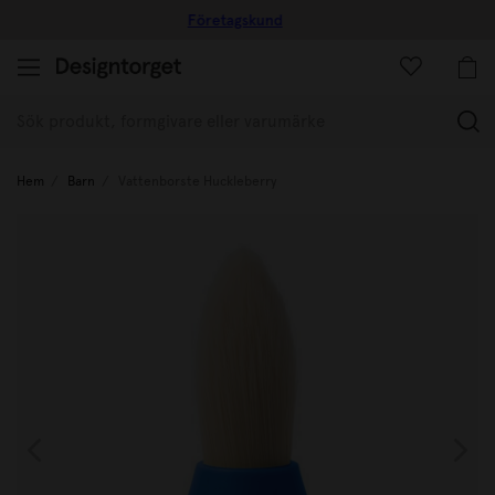
10% rabatt på ditt första köp
(
Hem
Barn
Vattenborste Huckleberry