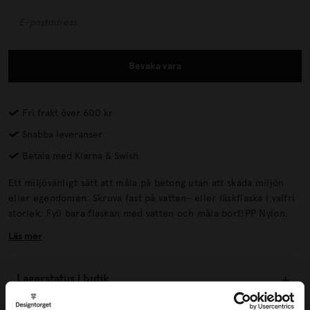
Bevaka vara
Fri frakt över 600 kr
Snabba leveranser
Betala med Klarna & Swish
Ett miljövänligt sätt att måla på betong utan att skada miljön
eller egendomen. Skruva fast på vatten- eller läskflaska i valfri
storlek. Fyll bara flaskan med vatten och måla bort!PP Nylon.
Läs mer
Lagerstatus i butik