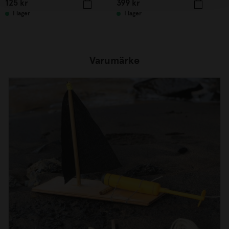
125
kr
399
kr
I lager
I lager
Varumärke