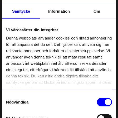
Beskrivning
Samtycke
Information
Om
Information
Vi värdesätter din integritet
Om tillverkaren
Denna webbplats använder cookies och riktad annonsering
för att anpassa det du ser. Det hjälper oss att visa dig mer
relevanta annonser och förbättra din internetupplevelse. Vi
10% rabatt på
använder även denna teknik till att mäta resultat samt
Liknande produkter
anpassa vårt webbplatsinnehåll. Eftersom vi värdesätter
ditt första köp
din integritet, efterfrågar vi härmed ditt tillstånd att använda
Anmäl dig till vårt nyhetsbrev och bli
denna teknik. Du kan alltid ändra dig/dra tillbaka ditt
först med att få nyheter, inspiration
och unika erbjudanden!
samtycke genom att klicka på inställningsknappen i sidans
Som tack får du
10% rabatt
på ditt
nedre högra hörn.
första köp.
Samtyckesval
Name
Nödvändiga
Email