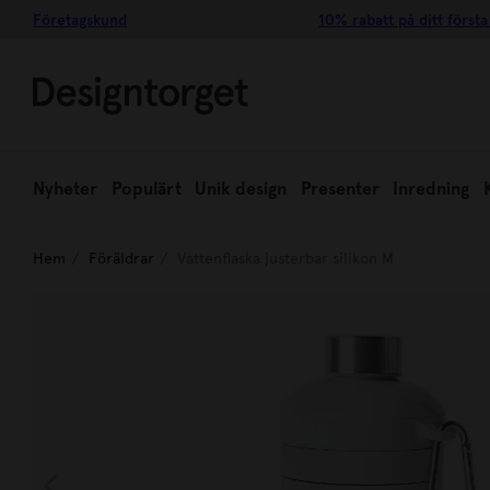
Företagskund
10% rabatt på ditt första
Nyheter
Populärt
Unik design
Presenter
Inredning
Hem
Föräldrar
Vattenflaska justerbar silikon M