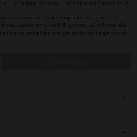
0 kr
Snabba leveranser
Betala med Klarna & Swish
aska som du enkelt trycker ihop eller drar isär för att
mindre, perfekt att ta med till gymmet, på utflykten eller
n så att du alltid har den nära till hands. Tillverkad av
kagefritt lock av rostfritt stål.
Slut i lager