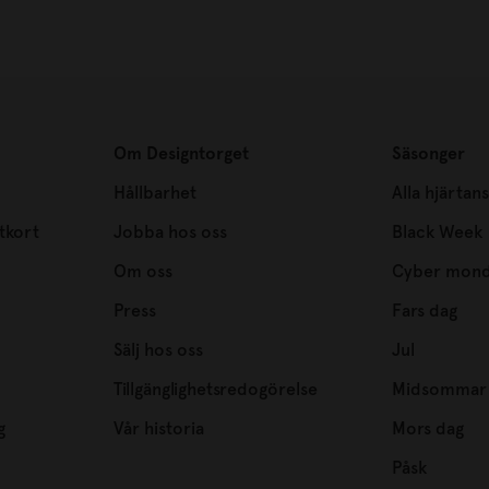
Om Designtorget
Säsonger
Hållbarhet
Alla hjärtan
tkort
Jobba hos oss
Black Week
Om oss
Cyber mon
Press
Fars dag
Sälj hos oss
Jul
Tillgänglighetsredogörelse
Midsommar
g
Vår historia
Mors dag
Påsk