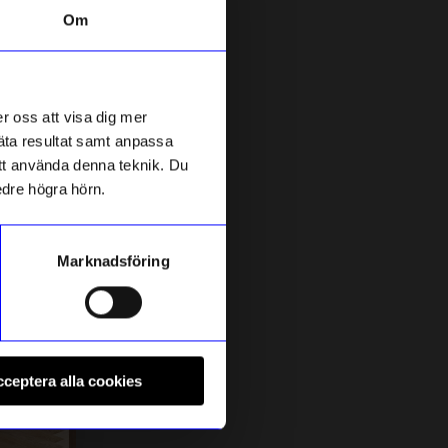
Om
Bästsäljare
10%
r oss att visa dig mer
mäta resultat samt anpassa
 att använda denna teknik. Du
edre högra hörn.
Marknadsföring
Relaxound
C
Speldosa Fågelholk Kvitter Ek
F
ceptera alla cookies
656,10
kr
1
729
kr
I lager