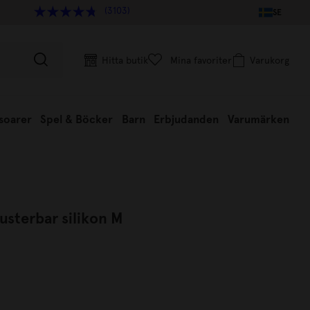
(3103)
SE
Hitta butik
Mina favoriter
Varukorg
soarer
Spel & Böcker
Barn
Erbjudanden
Varumärken
justerbar silikon M