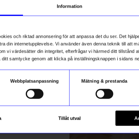
g till vårt nyhetsbrev och bli
Information
ed att få nyheter, inspiration
Designklassiker
ch unika erbjudanden!
ck får du
10% rabatt
på ditt
första köp.
ies och riktad annonsering för att anpassa det du ser. Det hjälpe
ra din internetupplevelse. Vi använder även denna teknik till att 
m vi värdesätter din integritet, efterfrågar vi härmed ditt tillstånd
aka ditt samtycke genom att klicka på inställningsknappen i sidans n
Webbplatsanpassning
Mätning & prestanda
ummer
String furniture
Registrera
String svart/valnöt
Hylla Pocket String ek/vit
a
Tillåt utval
Ac
1 525
kr
m hur vi hanterar din information i vår
integritetspolicy
.
I lager