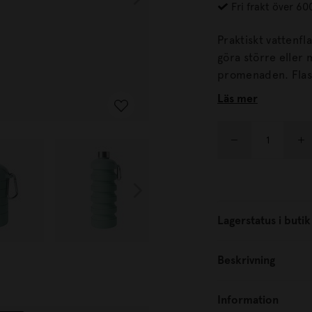
Fri frakt över 60
Praktiskt vattenfl
göra större eller 
promenaden. Flaskan har en karbinhake som gör att du kan hänga den på
ryggsäcken eller väska
Läs mer
silikon med ett läc
Lagerstatus i butik
Beskrivning
Information