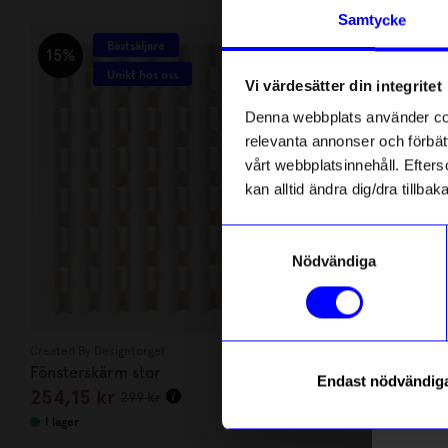
Andra köpte även
Anmäl di
Samtycke
först m
Bästsäljare
Bästsäljare
o
15%
Unikt hos oss
Vi värdesätter din integritet
Som ta
Denna webbplats använder cook
relevanta annonser och förbätt
Name
vårt webbplatsinnehåll. Efterso
kan alltid ändra dig/dra tillb
Email
Samtyckesval
Nödvändiga
telefonn
Created By Designtorget
String furniture
Fönsterskärm stor
Hylla Pocket 
Endast nödvändig
254,15
kr
1 595
kr
299
kr
Läs mer o
I lager
I lager