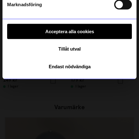
integritetspolicy
.
Marknadsföring
Acceptera alla cookies
Tillåt utval
Portolino Living
Portolino Living
Endast nödvändiga
Sittdyna Block Frill rund Rosa
Kökshandduk Block 50x70 cm Rosa
249
kr
179
kr
I lager
I lager
Varumärke