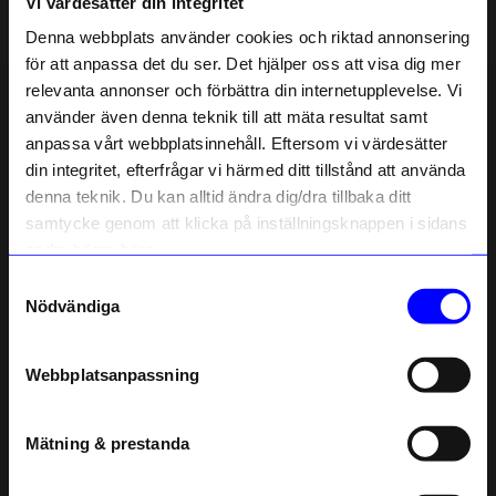
Vi värdesätter din integritet
Liknande produkter
Denna webbplats använder cookies och riktad annonsering
för att anpassa det du ser. Det hjälper oss att visa dig mer
relevanta annonser och förbättra din internetupplevelse. Vi
10% rabatt på
använder även denna teknik till att mäta resultat samt
anpassa vårt webbplatsinnehåll. Eftersom vi värdesätter
ditt första köp
din integritet, efterfrågar vi härmed ditt tillstånd att använda
Anmäl dig till vårt nyhetsbrev och bli
denna teknik. Du kan alltid ändra dig/dra tillbaka ditt
först med att få nyheter, inspiration
och unika erbjudanden!
samtycke genom att klicka på inställningsknappen i sidans
Som tack får du
10% rabatt
på ditt
nedre högra hörn.
första köp.
Samtyckesval
Name
ÅHLÉNS HOME
ÅHLÉNS HOME
Nödvändiga
Linjerad anteckningsbok KIT Check A6 blå/ljusblå
Anteckningsbok KIT A5 Brun
Email
30
kr
30
kr
Webbplatsanpassning
I lager
I lager
telefonnummer
Mätning & prestanda
Andra köpte även
Registrera
Läs mer om hur vi hanterar din information i vår