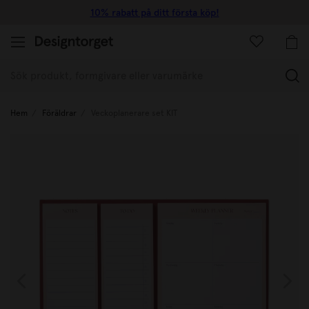
10% rabatt på ditt första köp!
(
Hem
Föräldrar
Veckoplanerare set KIT