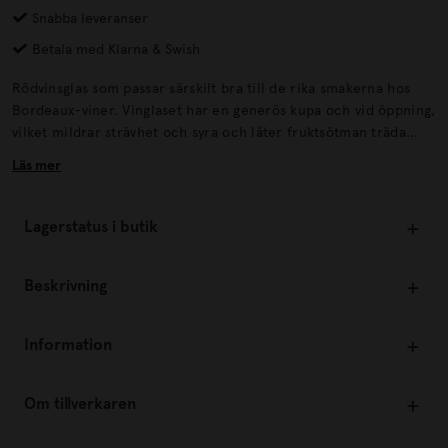
Snabba leveranser
Betala med Klarna & Swish
Rödvinsglas som passar särskilt bra till de rika smakerna hos
Bordeaux-viner. Vinglaset har en generös kupa och vid öppning,
vilket mildrar strävhet och syra och låter fruktsötman träda
fram och ge vinet en rundare och fylligare smak. Kan matchas
Läs mer
med andra vinglas från Portolino Living.
Lagerstatus i butik
Beskrivning
Information
Om tillverkaren