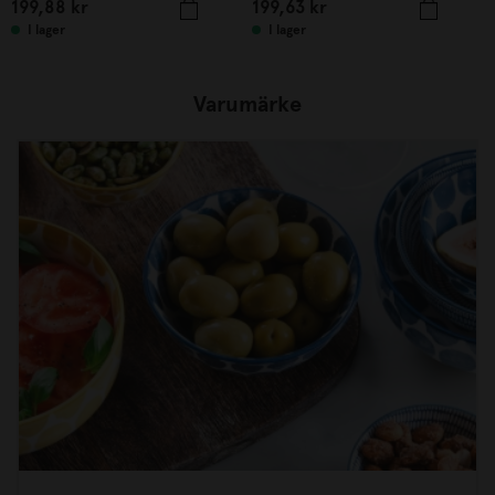
199,88
kr
199,63
kr
I lager
I lager
Varumärke