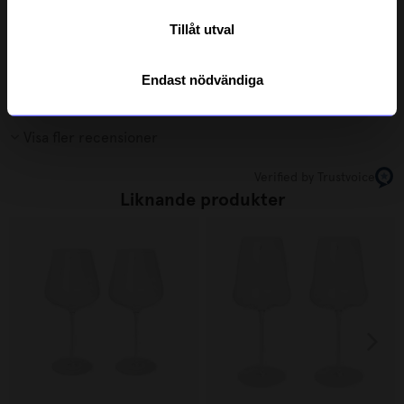
Tillåt utval
M
•
åhlens.se
M
Endast nödvändiga
1 år sedan
Visa fler recensioner
Verified by Trustvoice
Liknande produkter