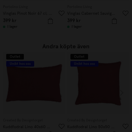
Portolino Living
Portolino Living
Vinglas Pinot Noir 67 cl, 2-pack
Vinglas Cabernet Sauvignon 50 cl, 2-pack
399
kr
399
kr
I lager
I lager
Andra köpte även
Outlet
Outlet
Unikt hos oss
Unikt hos oss
Created By Designtorget
Created By Designtorget
Kuddfodral Lino 40x60 Vinröd
Kuddfodral Lino 50x50 Vinröd