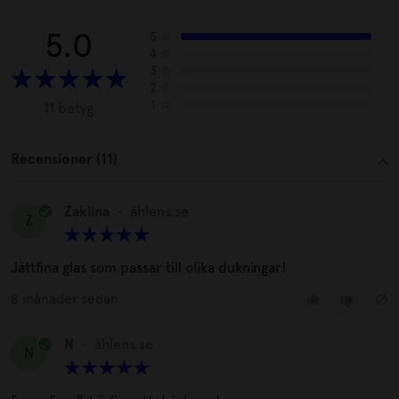
5.0
5
☆
4
☆
3
☆
2
☆
1
☆
11 betyg
Recensioner (11)
Zaklina
•
åhlens.se
Z
Jättfina glas som passar till olika dukningar!
8 månader sedan
N
•
åhlens.se
N