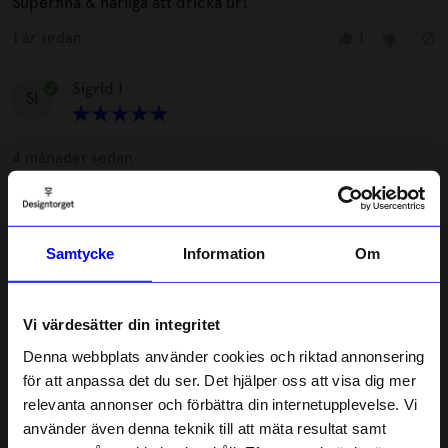
Superfina & härliga att dricka ur!
1 år sedan
1
Sigrid I
SI
4 månader sedan
Lovisa
•
åhlens.se
L
Samtycke
Information
Om
4 månader sedan
Vi värdesätter din integritet
Leonita
•
åhlens.se
L
Denna webbplats använder cookies och riktad annonsering
för att anpassa det du ser. Det hjälper oss att visa dig mer
4 månader sedan
relevanta annonser och förbättra din internetupplevelse. Vi
10% rabatt på
använder även denna teknik till att mäta resultat samt