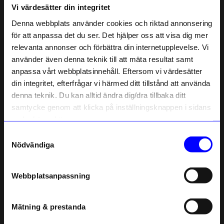
Vi värdesätter din integritet
Liknande produkter
Denna webbplats använder cookies och riktad annonsering
Outlet
för att anpassa det du ser. Det hjälper oss att visa dig mer
40%
relevanta annonser och förbättra din internetupplevelse. Vi
10% rabatt på
använder även denna teknik till att mäta resultat samt
anpassa vårt webbplatsinnehåll. Eftersom vi värdesätter
ditt första köp
din integritet, efterfrågar vi härmed ditt tillstånd att använda
Anmäl dig till vårt nyhetsbrev och bli
denna teknik. Du kan alltid ändra dig/dra tillbaka ditt
först med att få nyheter, inspiration
och unika erbjudanden!
samtycke genom att klicka på inställningsknappen i sidans
Som tack får du
10% rabatt
på ditt
nedre högra hörn.
första köp.
Samtyckesval
Ferm Living
Ferm Living
Name
Nödvändiga
Vinglas Vitt Ripple 2-P Klar
Vinglas Vitt Ripple 2-P Frostad
Email
465
kr
279
kr
I lager
465
kr
Webbplatsanpassning
telefonnummer
I lager
Mätning & prestanda
Registrera
Andra köpte även