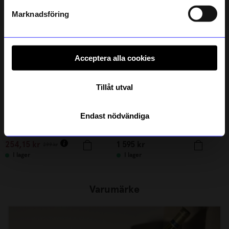
Läs mer om hur vi hanterar din information i vår
integritetspolicy
.
Bästsäljare
Bästsäljare
Marknadsföring
15%
Unikt hos oss
Acceptera alla cookies
Tillåt utval
Endast nödvändiga
Created By Designtorget
String furniture
Fönsterskärm stor
Hylla Pocket String svart/valnöt
254,15
kr
1 595
kr
299
kr
I lager
I lager
Varumärke