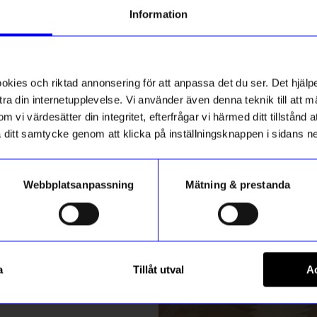
g till vårt nyhetsbrev och bli
Information
ed att få nyheter, inspiration
ch unika erbjudanden!
10%
ck får du
10% rabatt
på ditt
första köp.
ies och riktad annonsering för att anpassa det du ser. Det hjälpe
ra din internetupplevelse. Vi använder även denna teknik till att 
m vi värdesätter din integritet, efterfrågar vi härmed ditt tillstånd
aka ditt samtycke genom att klicka på inställningsknappen i sidans n
Webbplatsanpassning
Mätning & prestanda
ummer
Solstickan
Registrera
e 6kg svart/svart
Brandsläckare 6 kg rostfritt s
a
Tillåt utval
Ac
2 245
kr
Solstickan
495
kr
2 495
kr
m hur vi hanterar din information i vår
integritetspolicy
.
I lager