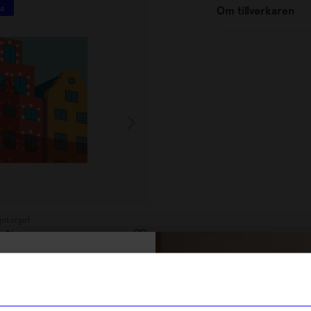
ss
4 för 3
Om tillverkaren
Unikt hos oss
gntorget
Created By Designtorget
 Stan
Kort 8x8 Hjärta Rött
15
kr
% rabatt på
I lager
tt första köp