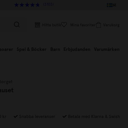
(3103)
SE
Hitta butik
Mina favoriter
Varukorg
soarer
Spel & Böcker
Barn
Erbjudanden
Varumärken
torget
huset
0 kr
Snabba leveranser
Betala med Klarna & Swish