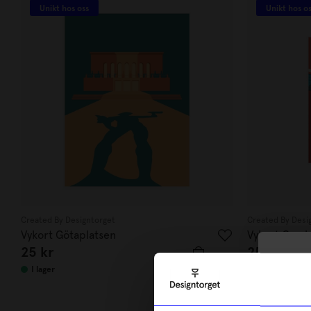
Unikt hos oss
Unikt hos o
Created By Designtorget
Created By Desi
Vykort Götaplatsen
Vykort Gamla
25
kr
25
kr
10
I lager
I lager
di