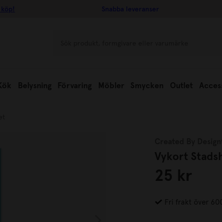
 köp!
Snabba leveranser
Kök
Belysning
Förvaring
Möbler
Smycken
Outlet
Acces
et
Created By Design
Vykort Stads
25 kr
Fri frakt över 60