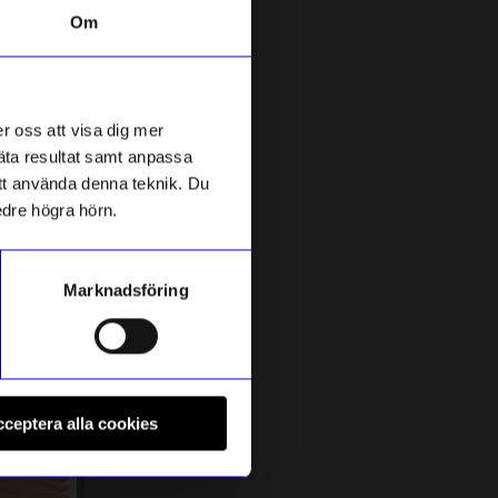
Om
5 för 199kr
r oss att visa dig mer
mäta resultat samt anpassa
 att använda denna teknik. Du
edre högra hörn.
Marknadsföring
DRM-LND
D
tål
Strap holder DRM-LND Guld
S
ceptera alla cookies
49
kr
I lager