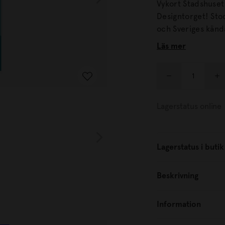
Vykort Stadshuset
Designtorget! Sto
och Sveriges kän
trappsteg tar dig
Läs mer
en diameter på 2,
men även med Göt
Lagerstatus online
Lagerstatus i butik
Beskrivning
Information