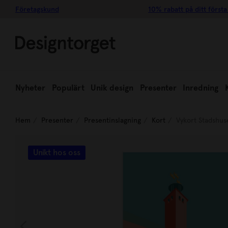
Företagskund
10% rabatt på ditt första
Nyheter
Populärt
Unik design
Presenter
Inredning
Hem
Presenter
Presentinslagning
Kort
Vykort Stadshus
Unikt hos oss