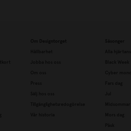
Om Designtorget
Säsonger
Hållbarhet
Alla hjärtan
tkort
Jobba hos oss
Black Week
Om oss
Cyber mon
Press
Fars dag
Sälj hos oss
Jul
Tillgänglighetsredogörelse
Midsommar
g
Vår historia
Mors dag
Påsk