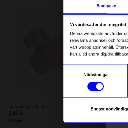
Andra köpte även
Anmäl di
Samtycke
först m
o
10%
Vi värdesätter din integritet
Som ta
Denna webbplats använder cook
relevanta annonser och förbätt
Name
vårt webbplatsinnehåll. Efterso
kan alltid ändra dig/dra tillb
Email
Samtyckesval
Nödvändiga
telefonn
Solstickan
Lejoninna Sthlm S
Brandsläckar
Endast nödvändig
349
kr
1 345
kr
Solstickan
1 
Läs mer o
I lager
I lager