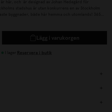
 är här, och är designad av Johan Hedegård för
ckholms stadshus är utan konkurrens en av Stockholm
daste byggnader, både här hemma och utomlands! 365
 upp i tornet under de tre kronorna och varje krona har
2 meter Kolla även in fler vykort med Stockholmsmotiv
eborg och Malmömotiv, designat exklusivt för
Lägg i varukorgen
Designtorget av designern Johan Hedegård. .
Reservera i butik
I lager