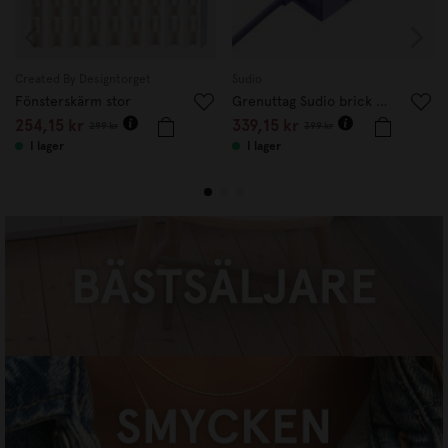
Created By Designtorget
Sudio
Fönsterskärm stor
Grenuttag Sudio brick Lila
254,15 kr
339,15 kr
299 kr
399 kr
I lager
I lager
BÄSTSÄLJARE
HANDLA NU
SMYCKEN
HANDLA NU