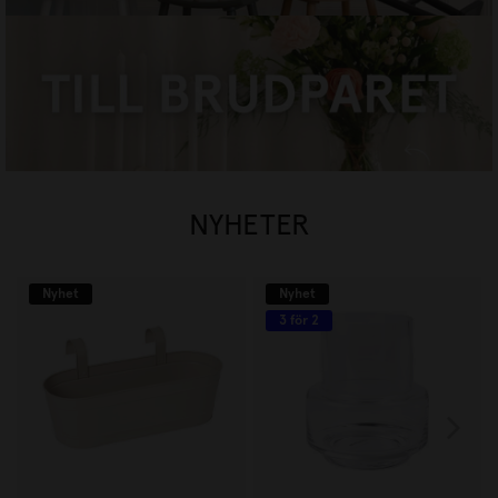
TILL BRUDPARET
HANDLA NU
NYHETER
Nyhet
Nyhet
3 för 2