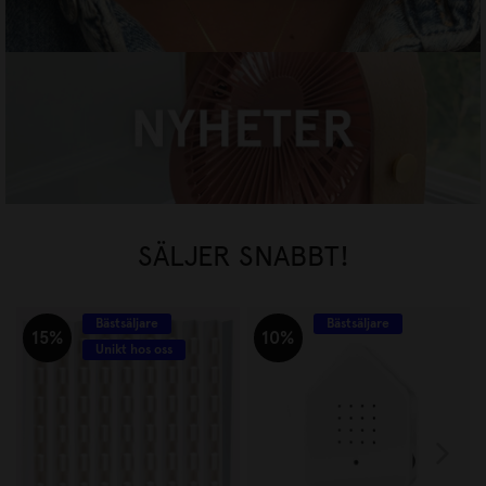
NYHETER
HANDLA NU
SÄLJER SNABBT!
Bästsäljare
Bästsäljare
15%
10%
Unikt hos oss