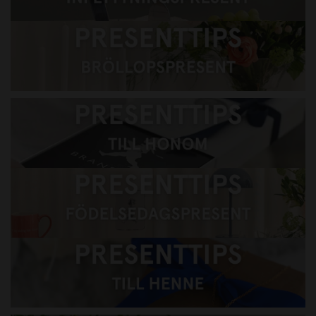
Presenttips Bröllopspresent
Presenttips till honom
Presenttips till henne
Presenttips till barnen