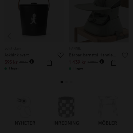
Solstickan
HANNIE
Askhink svart
Bärbar barnstol Hannie Sage Green
395 kr
1 439 kr
495 kr
1 599 kr
I lager
I lager