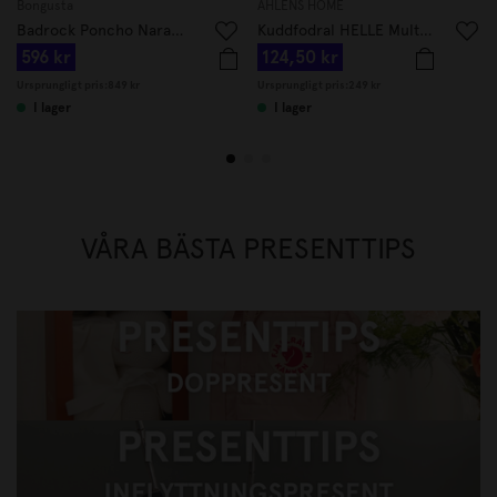
Bongusta
ÅHLÉNS HOME
Badrock Poncho Naram Rosa/Blå
Kuddfodral HELLE Multi 50x50 cm Lila
596 kr
124,50 kr
Ursprungligt pris:
849 kr
Ursprungligt pris:
249 kr
I lager
I lager
VÅRA BÄSTA PRESENTTIPS
Presenttips, doppresent
Presenttips gå bort-present