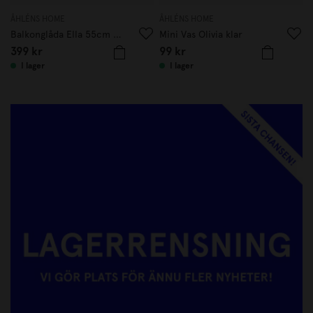
ÅHLÉNS HOME
ÅHLÉNS HOME
Å
Balkonglåda Ella 55cm Beige
Mini Vas Olivia klar
L
399
kr
99
kr
I lager
I lager