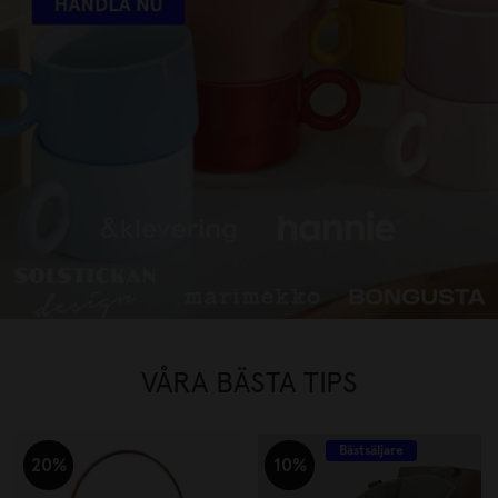
FAVORITVARUMÄRKEN UPP TILL
30%
HANDLA NU
VÅRA BÄSTA TIPS
Bästsäljare
20%
10%