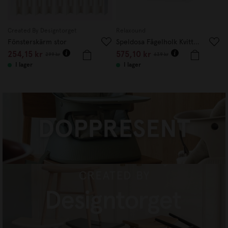
Created By Designtorget
Relaxound
S
Fönsterskärm stor
Speldosa Fågelholk Kvitter Vit
254,15
kr
575,10
kr
1
299
kr
639
kr
I lager
I lager
DOPPRESENTER
HANDLA NU
CREATED BY DESIGNTORGET
HANDLA NU