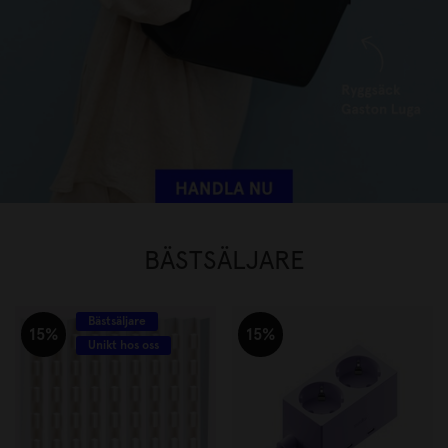
BÄSTSÄLJARE
Bästsäljare
15%
15%
Unikt hos oss