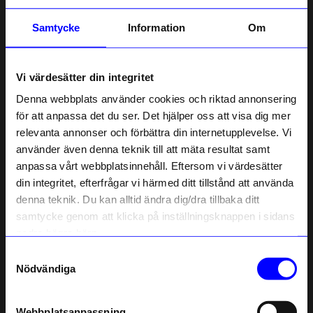
Samtycke
Information
Om
Vi värdesätter din integritet
Denna webbplats använder cookies och riktad annonsering
för att anpassa det du ser. Det hjälper oss att visa dig mer
relevanta annonser och förbättra din internetupplevelse. Vi
10% rabatt på
använder även denna teknik till att mäta resultat samt
anpassa vårt webbplatsinnehåll. Eftersom vi värdesätter
ditt första köp
din integritet, efterfrågar vi härmed ditt tillstånd att använda
Anmäl dig till vårt nyhetsbrev och bli
denna teknik. Du kan alltid ändra dig/dra tillbaka ditt
först med att få nyheter, inspiration
och unika erbjudanden!
samtycke genom att klicka på inställningsknappen i sidans
Som tack får du
10% rabatt
på ditt
nedre högra hörn.
första köp.
Samtyckesval
Name
Nödvändiga
Email
Webbplatsanpassning