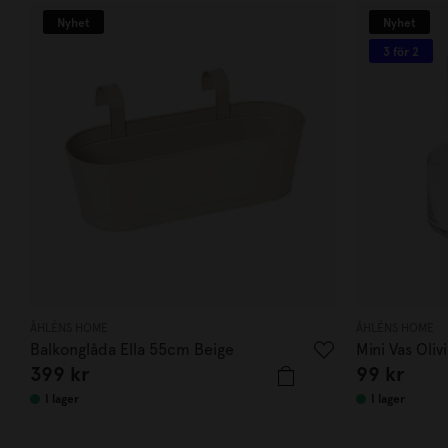
Nyhet
Nyhet
3 för 2
ÅHLÉNS HOME
ÅHLÉNS HOME
Balkonglåda Ella 55cm Beige
Mini Vas Olivi
399
kr
99
kr
I lager
I lager