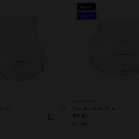
Nyhet
3 för 2
ÅHLÉNS HOME
a klar
Ljuslykta Olivia Klar
99
kr
I lager