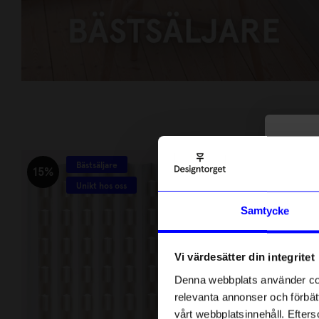
BÄSTSÄLJARE
HANDLA NU
10
Bästsäljare
Bä
di
15%
10%
Unikt hos oss
Anmäl di
Samtycke
först m
o
Vi värdesätter din integritet
Som ta
Denna webbplats använder cook
relevanta annonser och förbätt
Name
vårt webbplatsinnehåll. Efterso