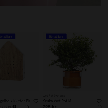
ästsäljare
Bästsäljare
Wet Pot Systems
gelholk Kvitter Ek
Kruka Wet Pot M
r
795 kr
729 kr