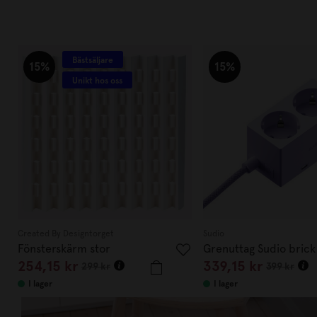
Bästsäljare
15%
15%
Unikt hos oss
Created By Designtorget
Sudio
Fönsterskärm stor
Grenuttag Sudio brick 
254,15 kr
339,15 kr
299 kr
399 kr
I lager
I lager