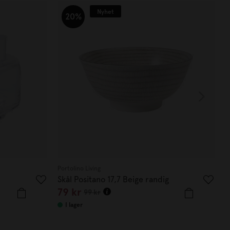
Nyhet
20%
Portolino Living
P
Skål Positano 17,7 Beige randig
S
79
kr
99
kr
I lager