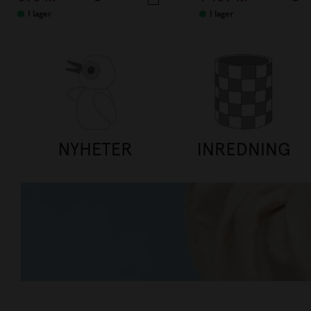
I lager
I lager
TILLBAKA TILL VARDAGEN UPP
HANDLA NU