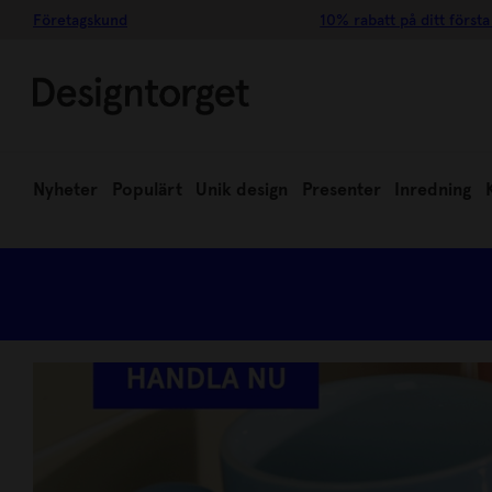
Företagskund
10% rabatt på ditt första
Nyheter
Populärt
Unik design
Presenter
Inredning
FAVORITVARUMÄRKEN UPP TIL
HANDLA NU