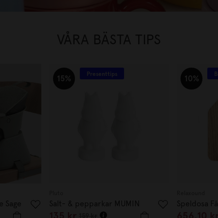
VÅRA BÄSTA TIPS
Presenttips
B
15%
10%
Pluto
Relaxound
e Sage
Salt- & pepparkar MUMIN
Speldosa Få
135 kr
656,10 k
159 kr