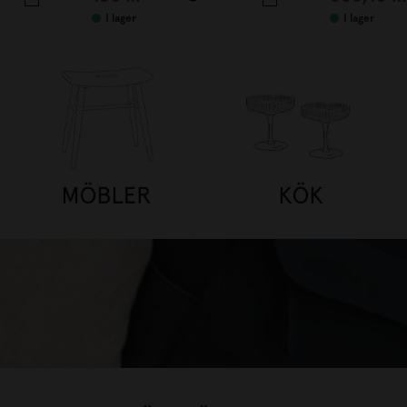
I lager
I lager
 TILL 25%