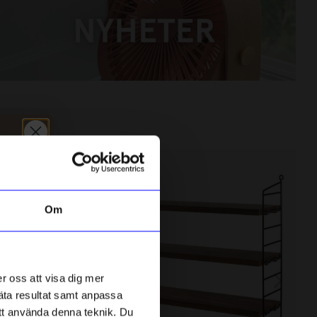
NYHETER
HANDLA NU
Bästsäljare
Om
r oss att visa dig mer
mäta resultat samt anpassa
 att använda denna teknik. Du