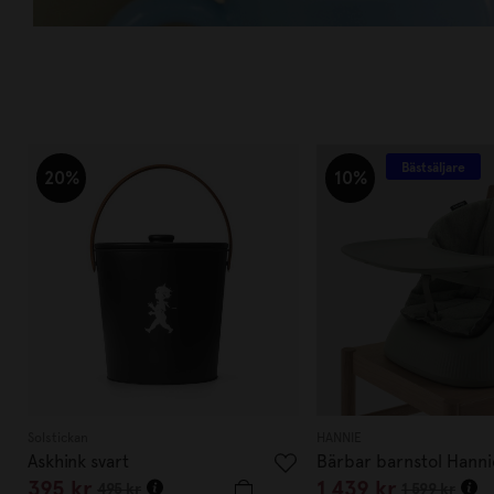
Bästsäljare
20%
10%
Solstickan
HANNIE
Askhink svart
Bärbar barnstol Hanni
395 kr
1 439 kr
Green
495 kr
1 599 kr