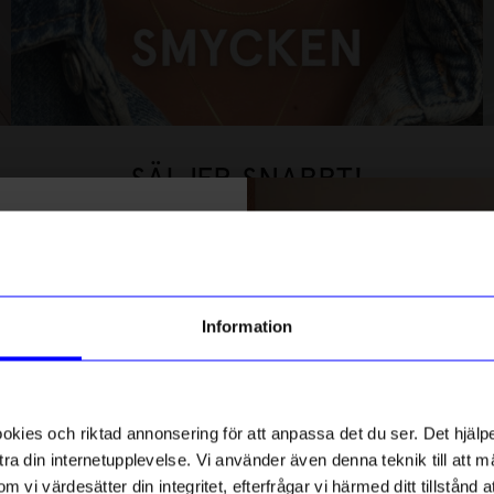
SMYCKEN
HANDLA NU
SÄLJER SNABBT!
% rabatt på
stsäljare
Bästsäljare
tt första köp
10%
g till vårt nyhetsbrev och bli
Information
ed att få nyheter, inspiration
ch unika erbjudanden!
ck får du
10% rabatt
på ditt
första köp.
ies och riktad annonsering för att anpassa det du ser. Det hjälpe
ra din internetupplevelse. Vi använder även denna teknik till att 
m vi värdesätter din integritet, efterfrågar vi härmed ditt tillstånd