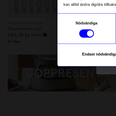
kan alltid ändra dig/dra tillb
Email
Samtyckesval
Nödvändiga
Created By Designtorget
Relaxound
Fönsterskärm stor
Speldosa Fåg
telefonn
254,15
kr
656,10
kr
299
kr
I lager
I lager
Endast nödvändig
Läs mer o
DOPPRESENTER
HANDLA NU