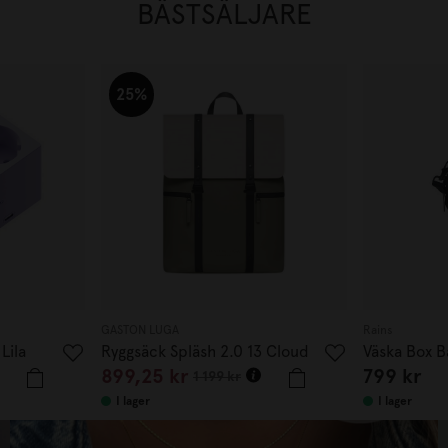
BÄSTSÄLJARE
25%
GASTON LUGA
Rains
Lila
Ryggsäck Spläsh 2.0 13 Cloud
Väska Box B
899,25 kr
799 kr
Cream/Sage
1 199 kr
I lager
I lager