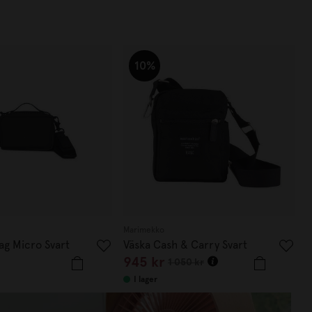
10%
Marimekko
ag Micro Svart
Väska Cash & Carry Svart
945 kr
1 050 kr
I lager