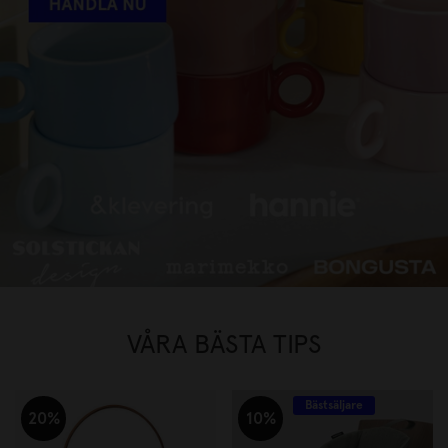
FAVORITVARUMÄRKEN UPP TILL
30%
HANDLA NU
VÅRA BÄSTA TIPS
Bästsäljare
20%
10%