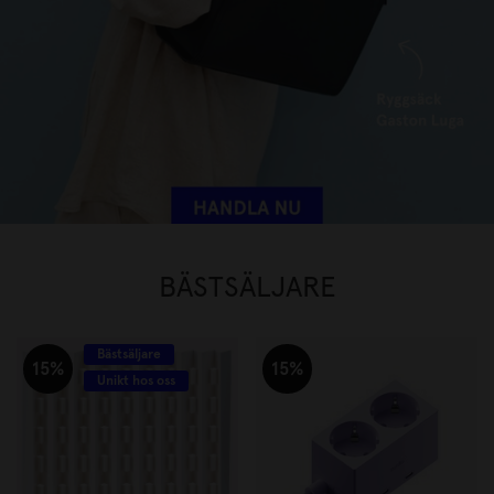
BÄSTSÄLJARE
Bästsäljare
15%
15%
Unikt hos oss