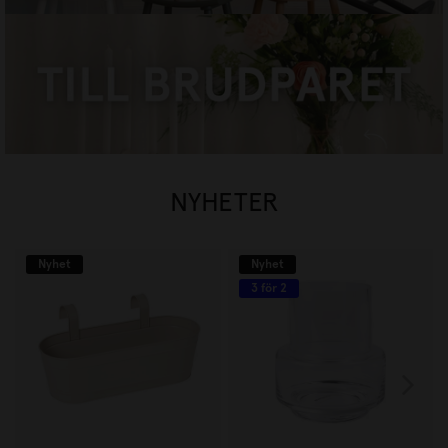
TILL BRUDPARET
HANDLA NU
NYHETER
Nyhet
Nyhet
3 för 2