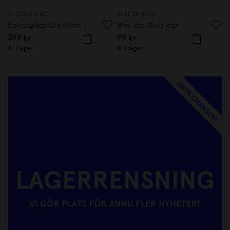
ÅHLÉNS HOME
ÅHLÉNS HOME
Å
Balkonglåda Ella 55cm Beige
Mini Vas Olivia klar
L
399
kr
99
kr
I lager
I lager