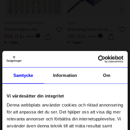
Created By Designtorget
Sudio
Fönsterskärm stor
Grenuttag Sudio brick Lila
254,15 kr
339,15 kr
299 kr
399 kr
I lager
I lager
BÄSTSÄLJARE
Samtycke
Information
Om
HANDLA NU
Vi värdesätter din integritet
Denna webbplats använder cookies och riktad annonsering
för att anpassa det du ser. Det hjälper oss att visa dig mer
SMYCKEN
relevanta annonser och förbättra din internetupplevelse. Vi
10% rabatt på
använder även denna teknik till att mäta resultat samt
HANDLA NU