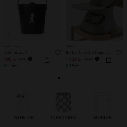
Solstickan
HANNIE
Askhink svart
Bärbar barnstol Hannie Sage Green
395 kr
1 439 kr
495 kr
1 599 kr
I lager
I lager