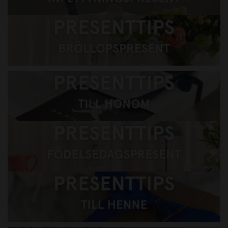
Presenttips Bröllopspresent
Presenttips till honom
Presenttips till henne
Presenttips till barnen