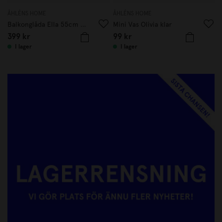
ÅHLÉNS HOME
ÅHLÉNS HOME
Å
Balkonglåda Ella 55cm Beige
Mini Vas Olivia klar
L
399
kr
99
kr
I lager
I lager