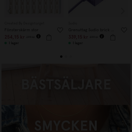
Created By Designtorget
Sudio
Fönsterskärm stor
Grenuttag Sudio brick Lila
254,15 kr
339,15 kr
299 kr
399 kr
I lager
I lager
BÄSTSÄLJARE
HANDLA NU
SMYCKEN
HANDLA NU