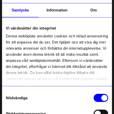
Samtycke
Information
Om
Vi värdesätter din integritet
Denna webbplats använder cookies och riktad annonsering
för att anpassa det du ser. Det hjälper oss att visa dig mer
relevanta annonser och förbättra din internetupplevelse. Vi
10% rabatt på
använder även denna teknik till att mäta resultat samt
anpassa vårt webbplatsinnehåll. Eftersom vi värdesätter
ditt första köp
din integritet, efterfrågar vi härmed ditt tillstånd att använda
Anmäl dig till vårt nyhetsbrev och bli
denna teknik. Du kan alltid ändra dig/dra tillbaka ditt
först med att få nyheter, inspiration
och unika erbjudanden!
samtycke genom att klicka på inställningsknappen i sidans
Som tack får du
10% rabatt
på ditt
nedre högra hörn.
första köp.
Samtyckesval
Name
Nödvändiga
Email
Webbplatsanpassning