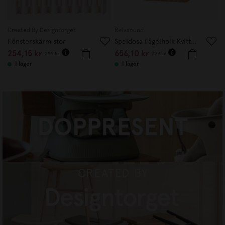
Created By Designtorget
Relaxound
R
Fönsterskärm stor
Speldosa Fågelholk Kvitter Ek
254,15
kr
656,10
kr
299
kr
729
kr
I lager
I lager
DOPPRESENTER
HANDLA NU
CREATED BY DESIGNTORGET
HANDLA NU