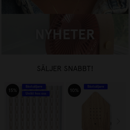
NYHETER
HANDLA NU
SÄLJER SNABBT!
Bästsäljare
Bästsäljare
15%
10%
Unikt hos oss