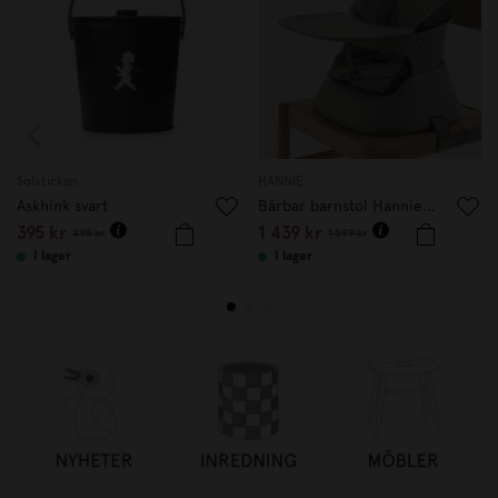
Solstickan
HANNIE
Askhink svart
Bärbar barnstol Hannie Sage Green
395 kr
1 439 kr
495 kr
1 599 kr
I lager
I lager