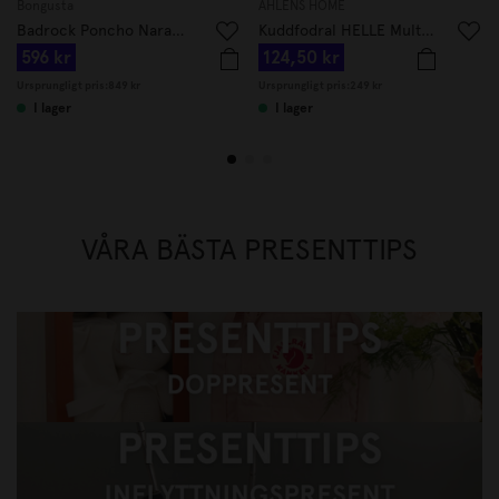
Bongusta
ÅHLÉNS HOME
Badrock Poncho Naram Rosa/Blå
Kuddfodral HELLE Multi 50x50 cm Lila
596 kr
124,50 kr
Ursprungligt pris:
849 kr
Ursprungligt pris:
249 kr
I lager
I lager
VÅRA BÄSTA PRESENTTIPS
Presenttips, doppresent
Presenttips gå bort-present