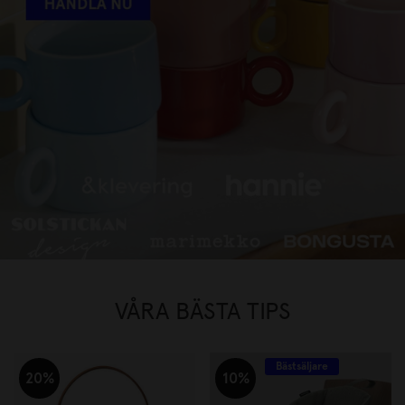
FAVORITVARUMÄRKEN UPP TILL
30%
HANDLA NU
VÅRA BÄSTA TIPS
Bästsäljare
20%
10%