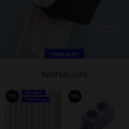
BÄSTSÄLJARE
Bästsäljare
15%
15%
Unikt hos oss