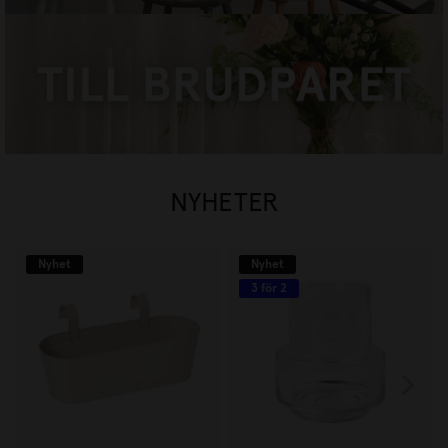
TILL BRUDPARET
HANDLA NU
NYHETER
Nyhet
Nyhet
3 för 2