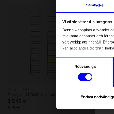
Andra köpte även
Anmäl di
Samtycke
först m
o
Vi värdesätter din integritet
Som ta
Denna webbplats använder cook
relevanta annonser och förbätt
Name
vårt webbplatsinnehåll. Efterso
kan alltid ändra dig/dra tillb
Email
Samtyckesval
Nödvändiga
telefonn
String furniture
String furniture
Golvgavel 200x30 2-p svart
Hyllplan 78x
Endast nödvändig
2 545
kr
1 260
kr
Läs mer o
I lager
I lager