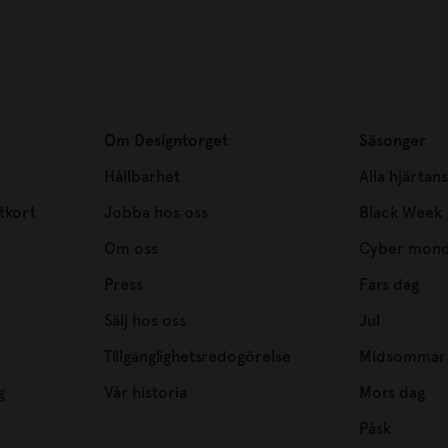
Om Designtorget
Säsonger
Hållbarhet
Alla hjärtan
tkort
Jobba hos oss
Black Week
Om oss
Cyber mon
Press
Fars dag
Sälj hos oss
Jul
Tillgänglighetsredogörelse
Midsommar
g
Vår historia
Mors dag
Påsk