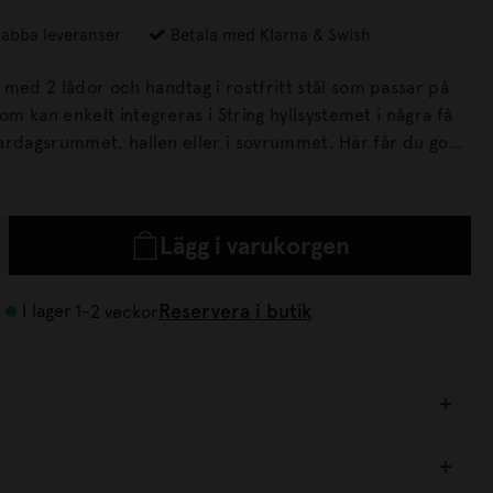
abba leveranser
Betala med Klarna & Swish
 med 2 lådor och handtag i rostfritt stål som passar på
som kan enkelt integreras i String hyllsystemet i några få
ter, oavsett om du bor litet eller stort.
Lägg i varukorgen
Reservera i butik
I lager
1-2 veckor