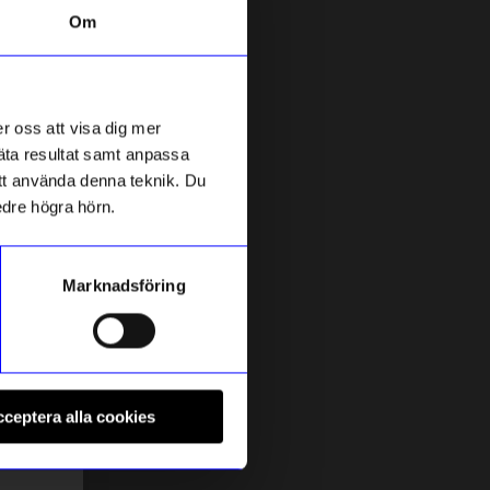
Om
r oss att visa dig mer
mäta resultat samt anpassa
 att använda denna teknik. Du
edre högra hörn.
Marknadsföring
String furniture
S
Hyllplan 78x30 3-p svartbetsad
G
ceptera alla cookies
1 475
kr
1
I lager