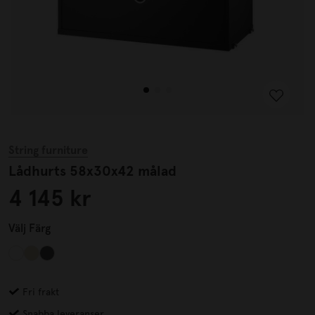
String furniture
Lådhurts 58x30x42 målad
4 145 kr
Välj
Färg
Fri frakt
Snabba leveranser