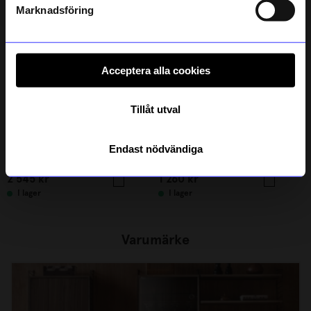
integritetspolicy
.
Marknadsföring
Acceptera alla cookies
Tillåt utval
String furniture
String furniture
Endast nödvändiga
Golvgavel 200x30 2-p svart
Hyllplan 78x30 3-p beige
2 545
kr
1 260
kr
I lager
I lager
Varumärke