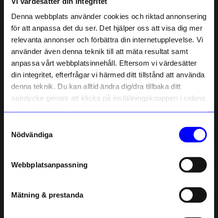
Vi värdesätter din integritet
Liknande produkter
Denna webbplats använder cookies och riktad annonsering
för att anpassa det du ser. Det hjälper oss att visa dig mer
relevanta annonser och förbättra din internetupplevelse. Vi
10% rabatt på
använder även denna teknik till att mäta resultat samt
anpassa vårt webbplatsinnehåll. Eftersom vi värdesätter
ditt första köp
din integritet, efterfrågar vi härmed ditt tillstånd att använda
Anmäl dig till vårt nyhetsbrev och bli
denna teknik. Du kan alltid ändra dig/dra tillbaka ditt
först med att få nyheter, inspiration
och unika erbjudanden!
samtycke genom att klicka på inställningsknappen i sidans
Som tack får du
10% rabatt
på ditt
nedre högra hörn.
första köp.
Samtyckesval
Name
String furniture
String furniture
Nödvändiga
Lådhurts 58x30x42 vit
Lådhurts 58x30x42 beige
Email
4 145
kr
4 145
kr
Webbplatsanpassning
Beställningsvara
I lager
telefonnummer
Mätning & prestanda
Andra köpte även
Registrera
Läs mer om hur vi hanterar din information i vår