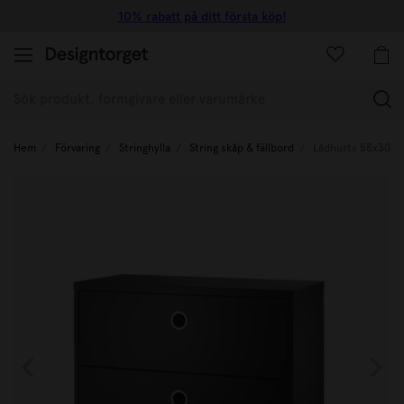
10% rabatt på ditt första köp!
(
Hem
Förvaring
Stringhylla
String skåp & fällbord
Lådhurts 58x30x4