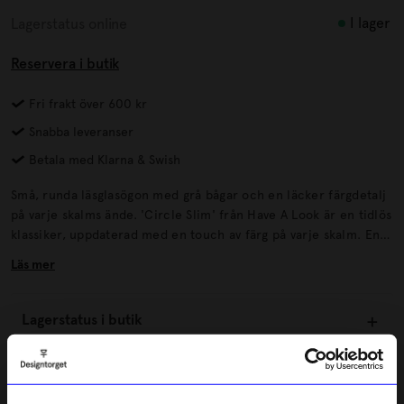
I lager
Lagerstatus online
Reservera i butik
Fri frakt över 600 kr
Snabba leveranser
Betala med Klarna & Swish
Små, runda läsglasögon med grå bågar och en läcker färgdetalj
på varje skalms ände. 'Circle Slim' från Have A Look är en tidlös
klassiker, uppdaterad med en touch av färg på varje skalm. En
stilren glasögonmodell som med sitt diskreta färgmärke aldrig
Läs mer
smälter in i mängden.
Lagerstatus i butik
Beskrivning