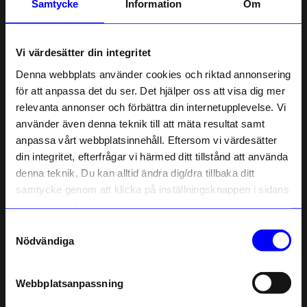
Samtycke
Information
Om
Information
Vi värdesätter din integritet
Om tillverkaren
Denna webbplats använder cookies och riktad annonsering
för att anpassa det du ser. Det hjälper oss att visa dig mer
relevanta annonser och förbättra din internetupplevelse. Vi
Liknande produkter
10% rabatt på
använder även denna teknik till att mäta resultat samt
anpassa vårt webbplatsinnehåll. Eftersom vi värdesätter
ditt första köp
Unikt hos oss
Unikt hos oss
din integritet, efterfrågar vi härmed ditt tillstånd att använda
Anmäl dig till vårt nyhetsbrev och bli
denna teknik. Du kan alltid ändra dig/dra tillbaka ditt
först med att få nyheter, inspiration
och unika erbjudanden!
samtycke genom att klicka på inställningsknappen i sidans
Som tack får du
10% rabatt
på ditt
nedre högra hörn.
första köp.
Samtyckesval
Name
Nödvändiga
Email
Webbplatsanpassning
Atelier by Designtorget
Atelier by Designtorget
telefonnummer
Läsglasögon Oval Grå +2
Läsglasögon Oval Svart +2