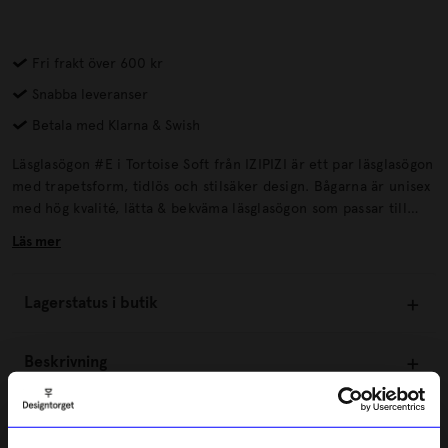
Fri frakt över 600 kr
Snabba leveranser
Betala med Klarna & Swish
Läsglasögon #E i Tortoise Soft från IZIPIZI är ett par läsglasögon
med trapetsform, tidlös och stilsäker design. Bågarna är unisex
med hög kvalité, lätta & bekväma läsglasögon som passar till
både fest och till vardags. Bågarna #E finns i tre färger; Black
Läs mer
Soft, Tortoise Soft och Kaki.
Lagerstatus i butik
Beskrivning
Information