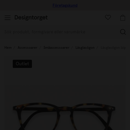
Företagskund
(
Hem
Accessoarer
Småaccessoarer
Läsglasögon
Läsglasögon Izipizi
Outlet