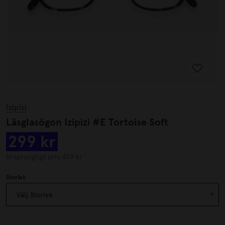
Izipizi
Läsglasögon Izipizi #E Tortoise Soft
299 kr
Ursprungligt pris:
439 kr
Storlek