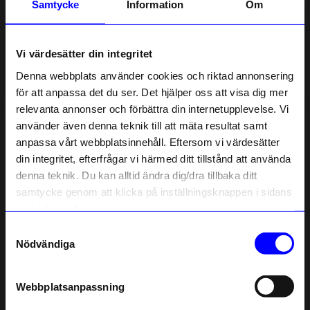
Samtycke
Information
Om
Om tillverkaren
Vi värdesätter din integritet
Denna webbplats använder cookies och riktad annonsering
Liknande produkter
för att anpassa det du ser. Det hjälper oss att visa dig mer
Outlet
Outlet
relevanta annonser och förbättra din internetupplevelse. Vi
10% rabatt på
använder även denna teknik till att mäta resultat samt
anpassa vårt webbplatsinnehåll. Eftersom vi värdesätter
ditt första köp
din integritet, efterfrågar vi härmed ditt tillstånd att använda
Anmäl dig till vårt nyhetsbrev och bli
denna teknik. Du kan alltid ändra dig/dra tillbaka ditt
först med att få nyheter, inspiration
och unika erbjudanden!
samtycke genom att klicka på inställningsknappen i sidans
Som tack får du
10% rabatt
på ditt
nedre högra hörn.
första köp.
Samtyckesval
Name
Nödvändiga
Izipizi
Izipizi
Email
Screenglasögon #E Junior Röd
Läsglasögon Izipizi #E Tortoise Soft +2.50
Webbplatsanpassning
116
kr
299
kr
telefonnummer
I lager
I lager