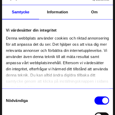
5.0
5
☆
Samtycke
Information
Om
4
☆
3
☆
2
☆
1
☆
Vi värdesätter din integritet
2 betyg
Denna webbplats använder cookies och riktad annonsering
för att anpassa det du ser. Det hjälper oss att visa dig mer
Recensioner (2)
relevanta annonser och förbättra din internetupplevelse. Vi
10% rabatt på
använder även denna teknik till att mäta resultat samt
Eva Yvonne Davidsson
•
åhlens.se
anpassa vårt webbplatsinnehåll. Eftersom vi värdesätter
ditt första köp
E
din integritet, efterfrågar vi härmed ditt tillstånd att använda
Anmäl dig till vårt nyhetsbrev och bli
denna teknik. Du kan alltid ändra dig/dra tillbaka ditt
först med att få nyheter, inspiration
3 månader sedan
och unika erbjudanden!
samtycke genom att klicka på inställningsknappen i sidans
Som tack får du
10% rabatt
på ditt
nedre högra hörn.
första köp.
Karin
•
åhlens.se
K
Samtyckesval
Name
Nödvändiga
Email
4 månader sedan