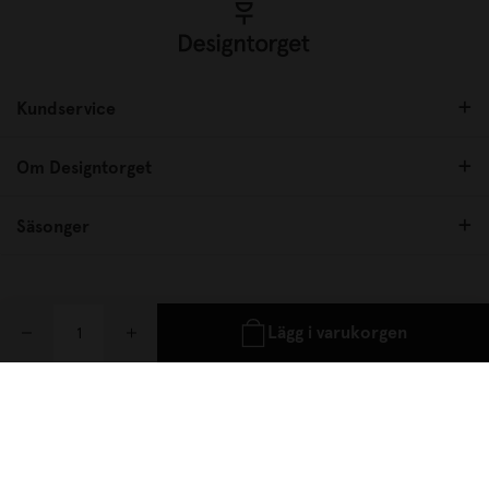
Kundservice
Om Designtorget
Säsonger
Följ oss
Lägg i varukorgen
Låt dig inspireras, följ oss på
Instagram, Facebook och Pinterest.