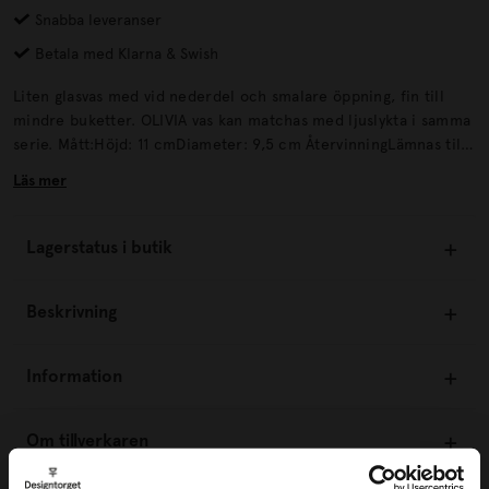
Snabba leveranser
Betala med Klarna & Swish
Liten glasvas med vid nederdel och smalare öppning, fin till
mindre buketter. OLIVIA vas kan matchas med ljuslykta i samma
serie. Mått:Höjd: 11 cmDiameter: 9,5 cm ÅtervinningLämnas till
välgörenhet eller återvinningscentral.
Läs mer
Lagerstatus i butik
Beskrivning
Information
Om tillverkaren