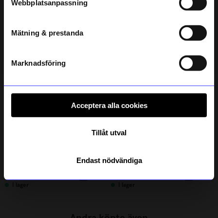
Webbplatsanpassning
telefonnummer
Verified by Trustvoice
Liknande produkter
Mätning & prestanda
Registrera
Läs mer om hur vi hanterar din information i vår
integritetspolicy
.
Marknadsföring
Acceptera alla cookies
Tillåt utval
Portolino Living
ÅHLÉNS HOME
Endast nödvändiga
Vas Bloom Grön
Vas Liora Vit
499
kr
299
kr
I lager
I lager
Andra köpte även