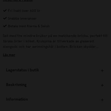
Fri frakt över 600 kr
Snabba leveranser
Betala med Klarna & Swish
Set med tre mindre krukor på en matchande bricka, perfekt till
färska örter i köket. Krukorna är tillverkade av glaserad
stengods och har avrinningshål i botten. Brickan skyddar
diskbänk och andra ytor mot väta.
Läs mer
Lagerstatus i butik
Beskrivning
Information