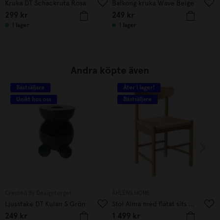
Kruka DT Schackruta Rosa
Balkong kruka Wave Beige
299
kr
249
kr
I lager
I lager
Andra köpte även
Bästsäljare
Åter i lager!
Unikt hos oss
Bästsäljare
Created By Designtorget
ÅHLÉNS HOME
Ljusstake DT Kulan S Grön
Stol Alma med flätat sits Ek
249
kr
1 499
kr