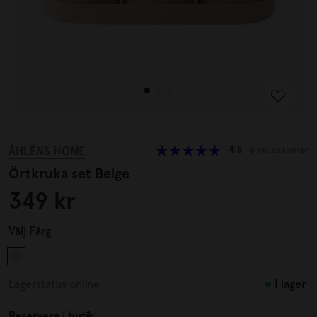
ÅHLÉNS HOME
4.8
6 recensioner
Örtkruka set Beige
349 kr
Välj
Färg
I lager
Lagerstatus online
Reservera i butik