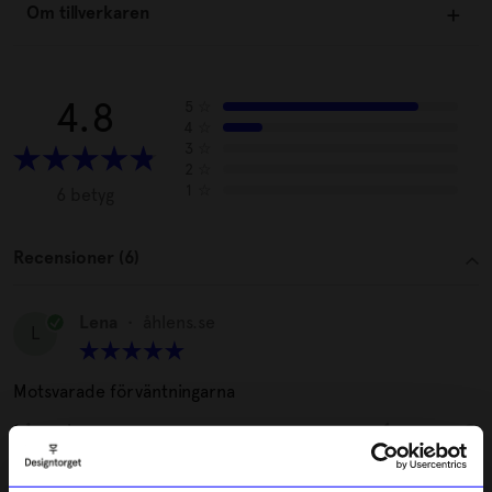
Om tillverkaren
4.8
5
☆
4
☆
3
☆
2
☆
1
☆
6 betyg
Recensioner (6)
Lena
•
åhlens.se
L
Motsvarade förväntningarna
1 år sedan
Irene S