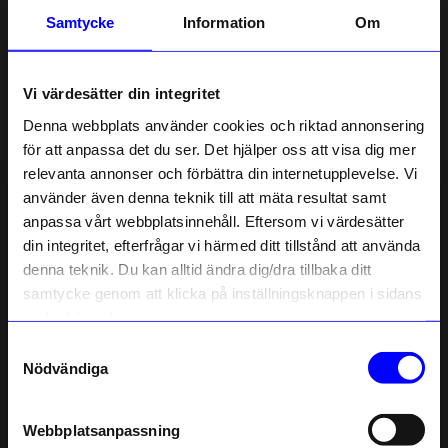
IS
Samtycke
Information
Om
2 veckor sedan
Vi värdesätter din integritet
Eva B
EB
Denna webbplats använder cookies och riktad annonsering
för att anpassa det du ser. Det hjälper oss att visa dig mer
relevanta annonser och förbättra din internetupplevelse. Vi
2 månader sedan
10% rabatt på
använder även denna teknik till att mäta resultat samt
anpassa vårt webbplatsinnehåll. Eftersom vi värdesätter
ditt första köp
Irena
din integritet, efterfrågar vi härmed ditt tillstånd att använda
I
Anmäl dig till vårt nyhetsbrev och bli
denna teknik. Du kan alltid ändra dig/dra tillbaka ditt
först med att få nyheter, inspiration
och unika erbjudanden!
samtycke genom att klicka på inställningsknappen i sidans
3 månader sedan
Som tack får du
10% rabatt
på ditt
nedre högra hörn.
första köp.
Samtyckesval
Marie
•
åhlens.se
Name
M
Nödvändiga
Email
4 månader sedan
Webbplatsanpassning
telefonnummer