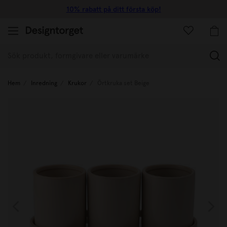
10% rabatt på ditt första köp!
(
Hem
Inredning
Krukor
Örtkruka set Beige