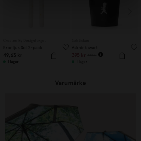
Created By Designtorget
Solstickan
Kronljus Sol 2-pack
Askhink svart
49,63
kr
395
kr
495
kr
I lager
I lager
Varumärke