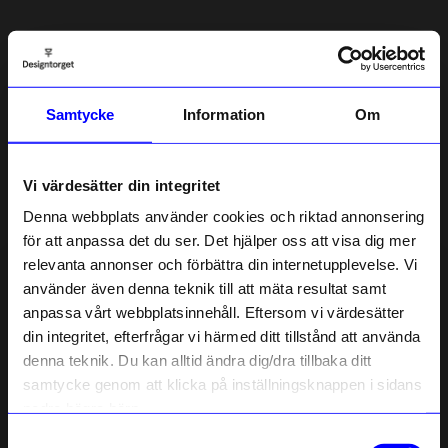
5.0
5
☆
4
☆
3
☆
2
☆
Samtycke
Information
Om
1
☆
1 betyg
Recensioner (1)
Vi värdesätter din integritet
Denna webbplats använder cookies och riktad annonsering
Eva O
för att anpassa det du ser. Det hjälper oss att visa dig mer
EO
relevanta annonser och förbättra din internetupplevelse. Vi
10% rabatt på
använder även denna teknik till att mäta resultat samt
4 dagar sedan
anpassa vårt webbplatsinnehåll. Eftersom vi värdesätter
ditt första köp
din integritet, efterfrågar vi härmed ditt tillstånd att använda
Anmäl dig till vårt nyhetsbrev och bli
denna teknik. Du kan alltid ändra dig/dra tillbaka ditt
först med att få nyheter, inspiration
Verified by Trustvoice
och unika erbjudanden!
samtycke genom att klicka på inställningsknappen i sidans
Liknande produkter
Som tack får du
10% rabatt
på ditt
nedre högra hörn.
första köp.
Samtyckesval
Name