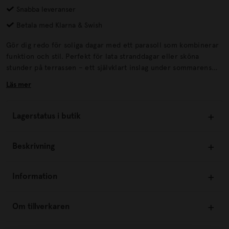
Snabba leveranser
Betala med Klarna & Swish
Gör dig redo för soliga dagar med ett parasoll som kombinerar
funktion och stil. Perfekt för lata stranddagar eller sköna
stunder på terrassen – ett självklart inslag under sommarens
alla tillfällen. Parasollen finns i tre uttrycksfulla mönster –
Läs mer
Cherry, Moln och Skog – inspirerade av naturens färger och
former.
Lagerstatus i butik
Beskrivning
Information
Om tillverkaren