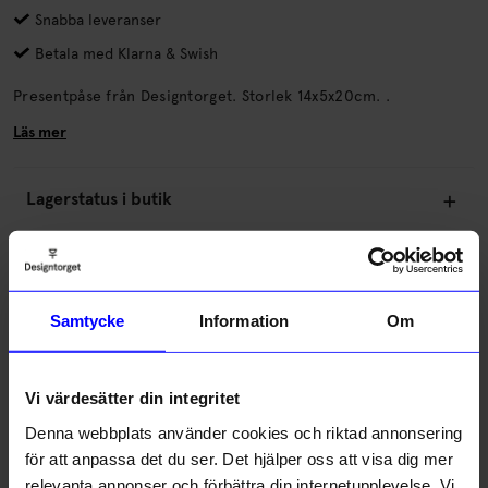
Snabba leveranser
Betala med Klarna & Swish
Presentpåse från Designtorget. Storlek 14x5x20cm. .
Läs mer
Lagerstatus i butik
Beskrivning
Samtycke
Information
Om
Information
Vi värdesätter din integritet
5.0
5
☆
Denna webbplats använder cookies och riktad annonsering
4
☆
för att anpassa det du ser. Det hjälper oss att visa dig mer
3
☆
2
☆
relevanta annonser och förbättra din internetupplevelse. Vi