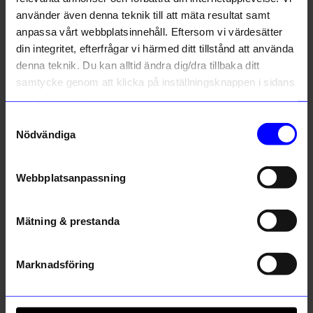
1
☆
1 betyg
använder även denna teknik till att mäta resultat samt
anpassa vårt webbplatsinnehåll. Eftersom vi värdesätter
din integritet, efterfrågar vi härmed ditt tillstånd att använda
Recensioner (1)
denna teknik. Du kan alltid ändra dig/dra tillbaka ditt
samtycke genom att klicka på inställningsknappen i sidans
Vasileios R
nedre högra hörn.
VR
Samtyckesval
Nödvändiga
8 månader sedan
Webbplatsanpassning
Verified by Trustvoice
Liknande produkter
Mätning & prestanda
Marknadsföring