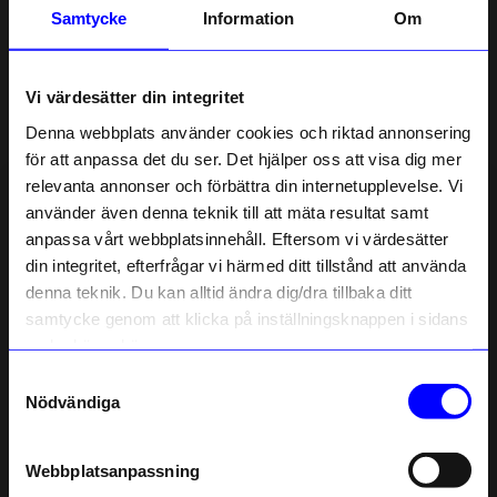
Samtycke
Information
Om
Information
Vi värdesätter din integritet
Om tillverkaren
Denna webbplats använder cookies och riktad annonsering
för att anpassa det du ser. Det hjälper oss att visa dig mer
relevanta annonser och förbättra din internetupplevelse. Vi
10% rabatt på
Liknande produkter
använder även denna teknik till att mäta resultat samt
anpassa vårt webbplatsinnehåll. Eftersom vi värdesätter
ditt första köp
din integritet, efterfrågar vi härmed ditt tillstånd att använda
10%
10%
Anmäl dig till vårt nyhetsbrev och bli
denna teknik. Du kan alltid ändra dig/dra tillbaka ditt
först med att få nyheter, inspiration
och unika erbjudanden!
samtycke genom att klicka på inställningsknappen i sidans
Som tack får du
10% rabatt
på ditt
nedre högra hörn.
första köp.
Samtyckesval
Name
Nödvändiga
Email
Webbplatsanpassning
telefonnummer
Syster P
Syster P