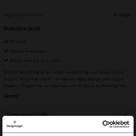
I lager
Lagerstatus online
Reservera i butik
Fri frakt
Snabba leveranser
Betala med Klarna & Swish
Bolded Wavy Ring är en mjukt rundad ring som sitter bra på
fingret. Ringen är utvikt i en vacker vågig design som skapar
elegans. Ringen har en blank yta och är gjord av sterlingsilver,
pläterad med 18k guld.
Läs mer
Lagerstatus i butik
Beskrivning