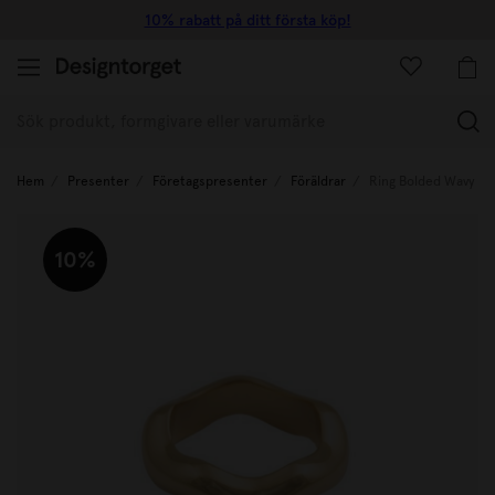
10% rabatt på ditt första köp!
(
Hem
Presenter
Företagspresenter
Föräldrar
Ring Bolded Wavy G
10%