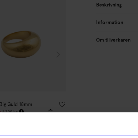
Beskrivning
10%
Information
Om tillverkaren
Syster P
 Big Guld 18mm
Ring Bolded Big Guld 17mm
r
1 169,10
kr
1 299
kr
1 299
kr
% rabatt på
I lager
tt första köp