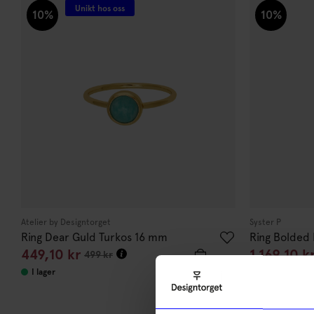
Unikt hos oss
10%
10%
Atelier by Designtorget
Syster P
Ring Dear Guld Turkos 16 mm
Ring Bolded
449,10
kr
1 169,10
k
499
kr
10
I lager
I lager
di