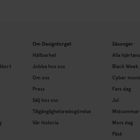
Om Designtorget
Säsonger
Hållbarhet
Alla hjärtan
tkort
Jobba hos oss
Black Week
Om oss
Cyber mon
Press
Fars dag
Sälj hos oss
Jul
Tillgänglighetsredogörelse
Midsommar
g
Vår historia
Mors dag
Påsk