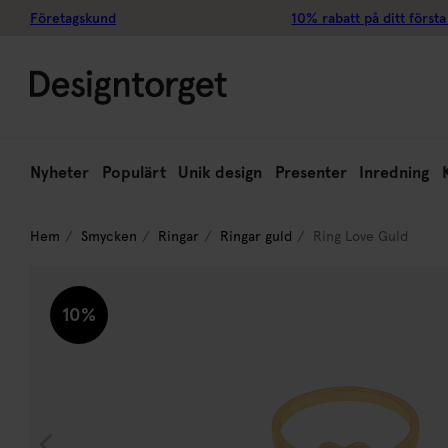
Företagskund
10% rabatt på ditt första
Nyheter
Populärt
Unik design
Presenter
Inredning
Hem
Smycken
Ringar
Ringar guld
Ring Love Guld
10%