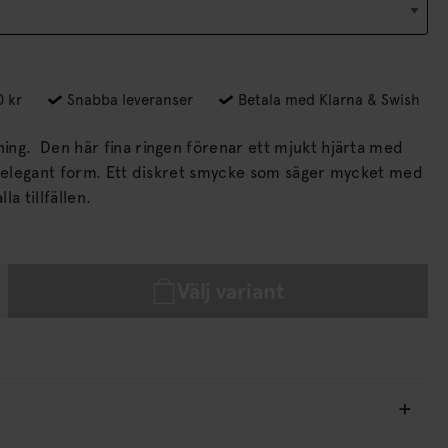
0 kr
Snabba leveranser
Betala med Klarna & Swish
jukt hjärta med
kret smycke som säger mycket med
lla tillfällen.
Välj variant