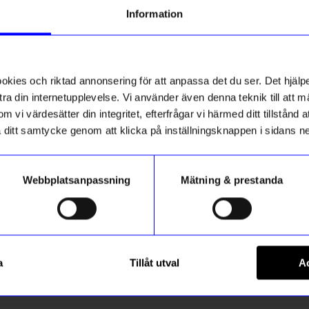
g till vårt nyhetsbrev och bli
Information
ed att få nyheter, inspiration
10%
ch unika erbjudanden!
ck får du
10% rabatt
på ditt
första köp.
ies och riktad annonsering för att anpassa det du ser. Det hjälpe
ra din internetupplevelse. Vi använder även denna teknik till att 
m vi värdesätter din integritet, efterfrågar vi härmed ditt tillstånd
aka ditt samtycke genom att klicka på inställningsknappen i sidans n
Webbplatsanpassning
Mätning & prestanda
ummer
n
Lulu Copenhagen
Registrera
lver 17,5 mm
Ring Love Guld 17,5 mm
a
Tillåt utval
Ac
404,10
kr
575
kr
449
kr
 hur vi hanterar din information i vår
integritetspolicy
.
I lager