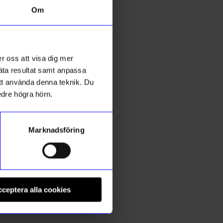
Om
10%
r oss att visa dig mer
mäta resultat samt anpassa
 att använda denna teknik. Du
edre högra hörn.
Marknadsföring
Lulu Copenhagen
L
Ring Love Guld 19 mm
R
ceptera alla cookies
404,10
kr
5
449
kr
I lager