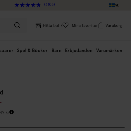
(3103)
SE
Hitta butik
Mina favoriter
Varukorg
soarer
Spel & Böcker
Barn
Erbjudanden
Varumärken
ld
r
449 kr