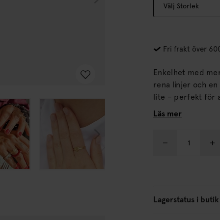
Fri frakt över 60
Enkelhet med mening. Den här fina ringen förenar ett m
rena linjer och en elegant form. Ett dis
lite – perfekt för a
Läs mer
Lagerstatus i butik