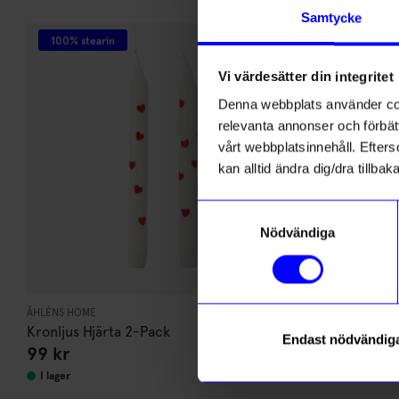
Andra köpte även
Anmäl di
Samtycke
först m
100% stearin
10%
o
Vi värdesätter din integritet
Som ta
Denna webbplats använder cook
relevanta annonser och förbätt
Name
vårt webbplatsinnehåll. Efterso
kan alltid ändra dig/dra tillb
Email
Samtyckesval
Nödvändiga
telefonn
ÅHLÉNS HOME
Lulu Copenhage
Kronljus Hjärta 2-Pack
Ring Love Si
Endast nödvändig
99
kr
517,50
kr
Läs mer om
I lager
I lager