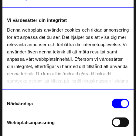
Om tillverkaren
Vi värdesätter din integritet
Liknande produkter
Denna webbplats använder cookies och riktad annonsering
för att anpassa det du ser. Det hjälper oss att visa dig mer
relevanta annonser och förbättra din internetupplevelse. Vi
10% rabatt på
använder även denna teknik till att mäta resultat samt
anpassa vårt webbplatsinnehåll. Eftersom vi värdesätter
ditt första köp
din integritet, efterfrågar vi härmed ditt tillstånd att använda
Anmäl dig till vårt nyhetsbrev och bli
denna teknik. Du kan alltid ändra dig/dra tillbaka ditt
först med att få nyheter, inspiration
och unika erbjudanden!
samtycke genom att klicka på inställningsknappen i sidans
Som tack får du
10% rabatt
på ditt
nedre högra hörn.
första köp.
Samtyckesval
Name
Nödvändiga
Edblad
Edblad
Email
Ring Peak Guld L 18,5 MM
Ring Peak Guld XL 19,5 mm
449
kr
449
kr
Webbplatsanpassning
I lager
I lager
telefonnummer