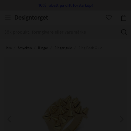
10% rabatt på ditt första köp!
(
Hem
Smycken
Ringar
Ringar guld
Ring Peak Guld