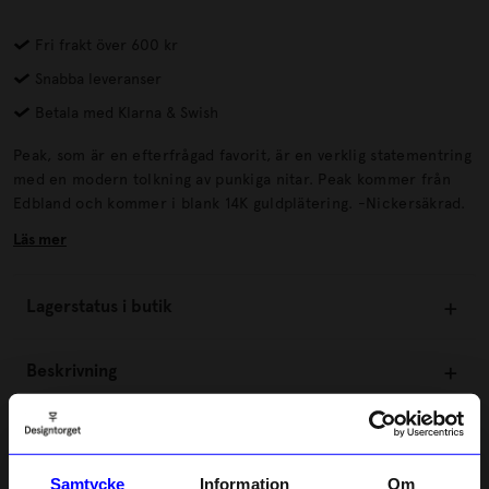
Fri frakt över 600 kr
Snabba leveranser
Betala med Klarna & Swish
Peak, som är en efterfrågad favorit, är en verklig statementring
med en modern tolkning av punkiga nitar. Peak kommer från
Edbland och kommer i blank 14K guldplätering. -Nickersäkrad.
Läs mer
Lagerstatus i butik
Beskrivning
Information
Samtycke
Information
Om